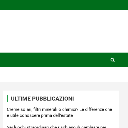
ULTIME PUBBLICAZIONI
Creme solari, filtri minerali o chimici? Le differenze che
è utile conoscere prima dell’estate
Sei luoghi straordinari che rischiano di cambiare per