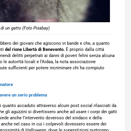
 di un gatto (Foto Pixabay)
rebbero dei giovani che agiscono in bande e che, a quanto
nti
del rione Libertà di Benevento.
È proprio dalla città
endi delitti perpetrati ai danni di poveri felini senza alcuna
 le autorità locali e l’Aidaa, la nota associazione
nute sufficienti per potere incriminare chi ha compiuto
onatore
i avere un serio problema
quanto accaduto attraverso alcuni post social rilasciati da
 gli aguzzini si divertissero anche ad usare i corpi dei gatti
iede anche l’intervento doveroso del sindaco e della
anche nel caso in cui i colpevoli dovessero essere dei
prossimità di Halloween, dove le superstizioni purtroppo