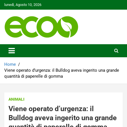
Skip
lunedì, Agosto 10, 2026
to
content
Tutelare il nostro Pianeta è la nostra priorità
Ecoo.it
Home
Viene operato d’urgenza: il Bulldog aveva ingerito una grande
quantità di paperelle di gomma
ANIMALI
Viene operato d’urgenza: il
Bulldog aveva ingerito una grande
quantità di paperelle di gomma