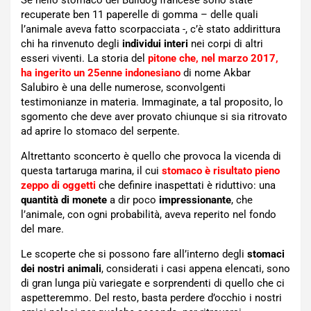
recuperate ben 11 paperelle di gomma – delle quali
l’animale aveva fatto scorpacciata -, c’è stato addirittura
chi ha rinvenuto degli
individui interi
nei corpi di altri
esseri viventi. La storia del
pitone che, nel marzo 2017,
ha ingerito un 25enne indonesiano
di nome Akbar
Salubiro è una delle numerose, sconvolgenti
testimonianze in materia. Immaginate, a tal proposito, lo
sgomento che deve aver provato chiunque si sia ritrovato
ad aprire lo stomaco del serpente.
Altrettanto sconcerto è quello che provoca la vicenda di
questa tartaruga marina, il cui
stomaco è risultato pieno
zeppo di oggetti
che definire inaspettati è riduttivo: una
quantità di monete
a dir poco
impressionante
, che
l’animale, con ogni probabilità, aveva reperito nel fondo
del mare.
Le scoperte che si possono fare all’interno degli
stomaci
dei nostri animali
, considerati i casi appena elencati, sono
di gran lunga più variegate e sorprendenti di quello che ci
aspetteremmo. Del resto, basta perdere d’occhio i nostri