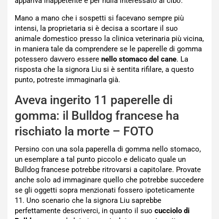
appariva inappetente e per nulla interessato al cibo.
Mano a mano che i sospetti si facevano sempre più
intensi, la proprietaria si è decisa a scortare il suo
animale domestico presso la clinica veterinaria più vicina,
in maniera tale da comprendere se le paperelle di gomma
potessero davvero essere
nello stomaco del cane
. La
risposta che la signora Liu si è sentita rifilare, a questo
punto, potreste immaginarla già.
Aveva ingerito 11 paperelle di
gomma: il Bulldog francese ha
rischiato la morte – FOTO
Persino con una sola paperella di gomma nello stomaco,
un esemplare a tal punto piccolo e delicato quale un
Bulldog francese potrebbe ritrovarsi a capitolare. Provate
anche solo ad immaginare quello che potrebbe succedere
se gli oggetti sopra menzionati fossero ipoteticamente
11. Uno scenario che la signora Liu saprebbe
perfettamente descriverci, in quanto il suo
cucciolo di