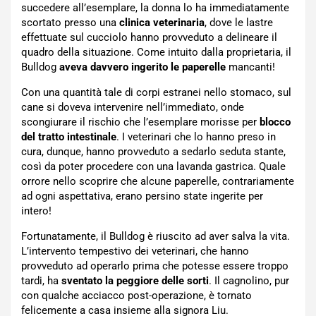
succedere all’esemplare, la donna lo ha immediatamente
scortato presso una
clinica veterinaria
, dove le lastre
effettuate sul cucciolo hanno provveduto a delineare il
quadro della situazione. Come intuito dalla proprietaria, il
Bulldog
aveva davvero ingerito le paperelle
mancanti!
Con una quantità tale di corpi estranei nello stomaco, sul
cane si doveva intervenire nell’immediato, onde
scongiurare il rischio che l’esemplare morisse per
blocco
del tratto intestinale
. I veterinari che lo hanno preso in
cura, dunque, hanno provveduto a sedarlo seduta stante,
così da poter procedere con una lavanda gastrica. Quale
orrore nello scoprire che alcune paperelle, contrariamente
ad ogni aspettativa, erano persino state ingerite per
intero!
Fortunatamente, il Bulldog è riuscito ad aver salva la vita.
L’intervento tempestivo dei veterinari, che hanno
provveduto ad operarlo prima che potesse essere troppo
tardi, ha
sventato la peggiore delle sorti
. Il cagnolino, pur
con qualche acciacco post-operazione, è tornato
felicemente a casa insieme alla signora Liu.