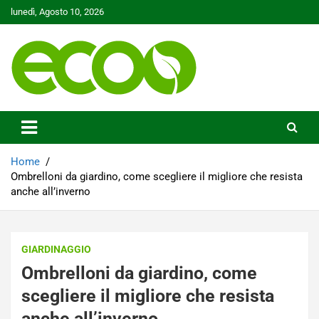
Skip
lunedì, Agosto 10, 2026
to
content
Tutelare il nostro Pianeta è la nostra priorità
Ecoo.it
Home
Ombrelloni da giardino, come scegliere il migliore che resista
anche all’inverno
GIARDINAGGIO
Ombrelloni da giardino, come
scegliere il migliore che resista
anche all’inverno