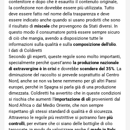
contenitore e dopo che è esaurito il contenuto originale,
la confezione non dovrebbe essere più utilizzata. Tutto
deve essere fatto nel nome della trasparenza e deve
essere indicato anche quando si usano prodotti che sono
il risultato di
miscele
che provengono da Stati diversi. In
questo modo il consumatore potrà essere sempre sicuro
di ciò che mangia, avendo a disposizione tutte le
informazioni sulla qualità e sulla
composizione dell’olio
.
I dati di Coldiretti
Secondo gli esperti, queste regole sono molto importanti,
specialmente perché quest’anno
la produzione nazionale
di extravergine è in crisi
e dovrebbe
scendere del 35%
. La
diminuzione del raccolto si prevede soprattutto al Centro
Nord, anche se non va bene nemmeno per gli altri Paesi
europei, perché in Spagna si parla già di una produzione
dimezzata. Coldiretti ha avvertito che in queste condizioni
si rischia che aumenti l’
importazione di oli
provenienti dal
Nord Africa o dal Medio Oriente, che non sempre
rispettano gli stessi standard di qualità e di sicurezza.
Attraverso le regole più restrittive si potranno fare
più
controlli
, per evitare che ci siano delle bottiglie di olio
taroccate, in modo da valorizzare anche il
made in Italy
,