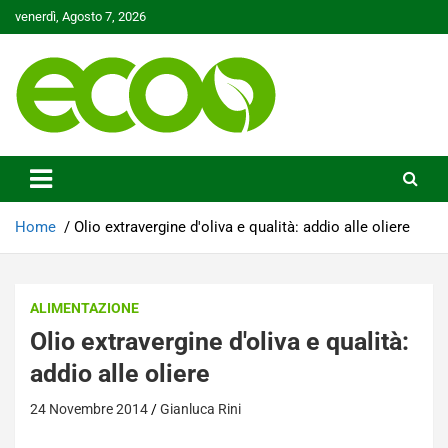
Skip
venerdì, Agosto 7, 2026
to
content
Tutelare il nostro Pianeta è la nostra priorità
Ecoo.it
Home
Olio extravergine d'oliva e qualità: addio alle oliere
ALIMENTAZIONE
Olio extravergine d'oliva e qualità:
addio alle oliere
24 Novembre 2014
Gianluca Rini