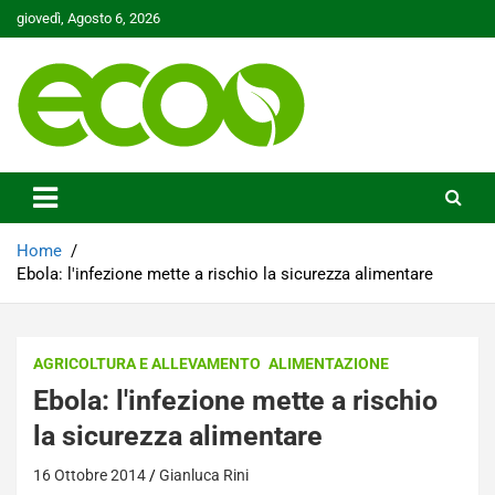
Skip
giovedì, Agosto 6, 2026
to
content
Tutelare il nostro Pianeta è la nostra priorità
Ecoo.it
Home
Ebola: l'infezione mette a rischio la sicurezza alimentare
AGRICOLTURA E ALLEVAMENTO
ALIMENTAZIONE
Ebola: l'infezione mette a rischio
la sicurezza alimentare
16 Ottobre 2014
Gianluca Rini