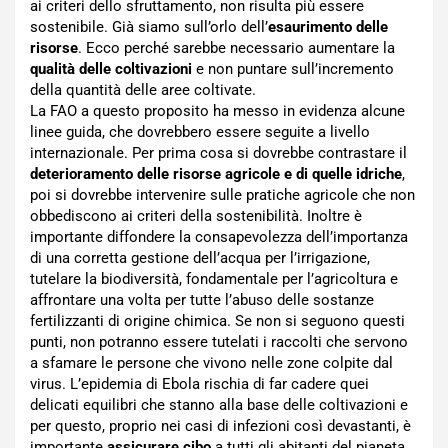
ai criteri dello sfruttamento, non risulta più essere
sostenibile. Già siamo sull’orlo dell’
esaurimento delle
risorse
. Ecco perché sarebbe necessario aumentare la
qualità delle coltivazioni
e non puntare sull’incremento
della quantità delle aree coltivate.
La FAO a questo proposito ha messo in evidenza alcune
linee guida, che dovrebbero essere seguite a livello
internazionale. Per prima cosa si dovrebbe contrastare il
deterioramento delle risorse agricole e di quelle idriche
,
poi si dovrebbe intervenire sulle pratiche agricole che non
obbediscono ai criteri della sostenibilità. Inoltre è
importante diffondere la consapevolezza dell’importanza
di una corretta gestione dell’acqua per l’irrigazione,
tutelare la biodiversità, fondamentale per l’agricoltura e
affrontare una volta per tutte l’abuso delle sostanze
fertilizzanti di origine chimica. Se non si seguono questi
punti, non potranno essere tutelati i raccolti che servono
a sfamare le persone che vivono nelle zone colpite dal
virus. L’epidemia di Ebola rischia di far cadere quei
delicati equilibri che stanno alla base delle coltivazioni e
per questo, proprio nei casi di infezioni così devastanti, è
importante
assicurare cibo
a tutti gli abitanti del pianeta,