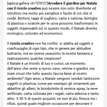
[aptica-gallery id=”57012″]
Arredare il giardino per Natale
con il riciclo creativo
può essere non solo divertente ed
istruttivo ma molto più semplice e facile di ciò che si
crede. Bottoni, tappi di sughero, carta e cartone, bottiglie
di plastica o scatole per le uova possono trasformarsi in
oggetti impensabili ed, in questo modo, il Natale diventa
ecologico, colorato ed economico.
Il
riciclo creativo
non ha confini: si adatta ad oggetti e
cianfrusaglie di ogni tipo, che in genere per abitudine
buttiamo, ma se invece usassimo la nostra fantasia e
realizzassimo qualche creazione?
Il Natale è un trionfo di luci e colori, un momento
dell’anno che veste a nuovo case, vetrine e giardini, ma
siam sicuri che tutto questo faccia bene al nostro
ambiente? Ogni anno, a Natale vengono venduti tantissimi
oggetti in plastica, come per esempio gli ornamenti per
abbellire gli alberi, le bombolette di vernice spray, la neve
artificiale, carta colorata per i regali, carta adesiva e tanto
altro. Il 50 % di questi acquisti, se non di più, finisce tra i
rifiuti, quindi quale migliore occasione per decorare il