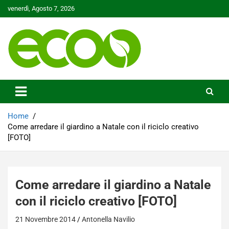
Skip
venerdì, Agosto 7, 2026
to
content
Tutelare il nostro Pianeta è la nostra priorità
Ecoo.it
Home
Come arredare il giardino a Natale con il riciclo creativo
[FOTO]
Come arredare il giardino a Natale
con il riciclo creativo [FOTO]
21 Novembre 2014
Antonella Navilio