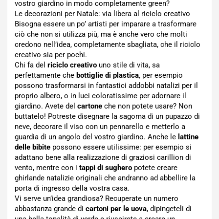
vostro giardino in modo completamente green?
Le decorazioni per Natale: via libera al riciclo creativo
Bisogna essere un po’ artisti per imparare a trasformare
ciò che non si utilizza più, ma è anche vero che molti
credono nell’idea, completamente sbagliata, che il riciclo
creativo sia per pochi.
Chi fa del
riciclo creativo
uno stile di vita, sa
perfettamente che
bottiglie di plastica
, per esempio
possono trasformarsi in fantastici addobbi natalizi per il
proprio albero, o in luci coloratissime per adornare il
giardino. Avete del
cartone
che non potete usare? Non
buttatelo! Potreste disegnare la sagoma di un pupazzo di
neve, decorare il viso con un pennarello e metterlo a
guardia di un angolo del vostro giardino. Anche le
lattine
delle bibite
possono essere utilissime: per esempio si
adattano bene alla realizzazione di graziosi carillion di
vento, mentre con i
tappi di sughero
potete creare
ghirlande natalizie originali che andranno ad abbellire la
porta di ingresso della vostra casa.
Vi serve un’idea grandiosa? Recuperate un numero
abbastanza grande di
cartoni per le uova
, dipingeteli di