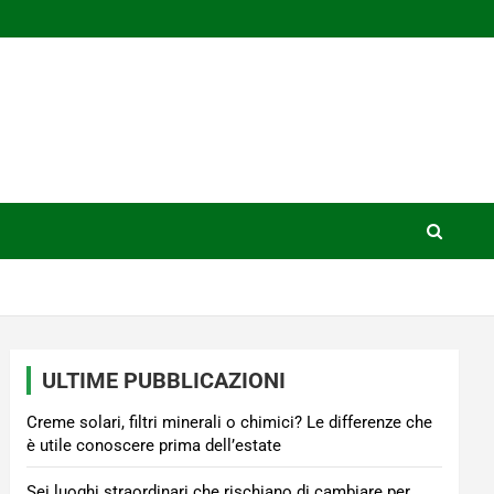
ULTIME PUBBLICAZIONI
Creme solari, filtri minerali o chimici? Le differenze che
è utile conoscere prima dell’estate
Sei luoghi straordinari che rischiano di cambiare per