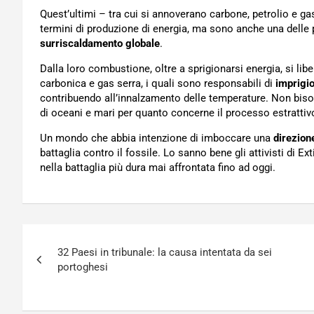
Quest’ultimi – tra cui si annoverano carbone, petrolio e ga
termini di produzione di energia, ma sono anche una dell
surriscaldamento globale
.
Dalla loro combustione, oltre a sprigionarsi energia, si libe
carbonica e gas serra, i quali sono responsabili di
imprigio
contribuendo all’innalzamento delle temperature. Non bisog
di oceani e mari per quanto concerne il processo estrattiv
Un mondo che abbia intenzione di imboccare una
direzion
battaglia contro il fossile. Lo sanno bene gli attivisti di E
nella battaglia più dura mai affrontata fino ad oggi.
Navigazione
32 Paesi in tribunale: la causa intentata da sei
articoli
portoghesi