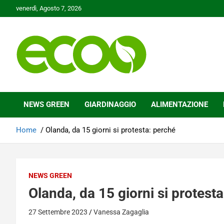
Skip
venerdì, Agosto 7, 2026
to
content
Tutelare il nostro Pianeta è la nostra priorità
Ecoo.it
NEWS GREEN
GIARDINAGGIO
ALIMENTAZIONE
Home
Olanda, da 15 giorni si protesta: perché
NEWS GREEN
Olanda, da 15 giorni si protest
27 Settembre 2023
Vanessa Zagaglia