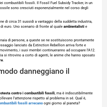
ei combustibili fossili. Il Fossil Fuel Subsidy Tracker, in un
l fossile sono cresciuti esponenzialmente nel corso degli
one di circa 31 sussidi a vantaggio della suddetta industria,
 di euro. Uno scenario di fronte al quale
ambientalisti
e
tinaia di persone, a queste se ne sostituiscono prontamente
essaggio lanciato da Extinction Rebellion arriva forte e
el movimento, i suoi membri continueranno ad occupare l’A12.
izia si ritrovino a corto di agenti, le anime che hanno sposato
re
.
e modo danneggiano il
otesta contro i combustibili fossili
, ma è indiscutibilmente
ollevare l’attenzione rispetto al problema in sé. Qual è,
ombustibili fossili arrecano
ogni giorno al pianeta?