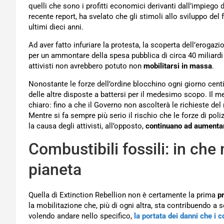
quelli che sono i profitti economici derivanti dall’impiego d
recente report, ha svelato che gli stimoli allo sviluppo de
ultimi dieci anni.
Ad aver fatto infuriare la protesta, la scoperta dell’erogazi
per un ammontare della spesa pubblica di circa 40 miliardi
attivisti non avrebbero potuto non
mobilitarsi in massa
.
Nonostante le forze dell’ordine blocchino ogni giorno cen
delle altre disposte a battersi per il medesimo scopo. Il m
chiaro: fino a che il Governo non ascolterà le richieste d
Mentre si fa sempre più serio il rischio che le forze di pol
la causa degli attivisti, all’opposto,
continuano ad aumenta
Combustibili fossili: in ch
pianeta
Quella di Extinction Rebellion non è certamente la prima
pr
la mobilitazione che, più di ogni altra, sta contribuendo a s
volendo andare nello specifico,
la portata dei danni che i c