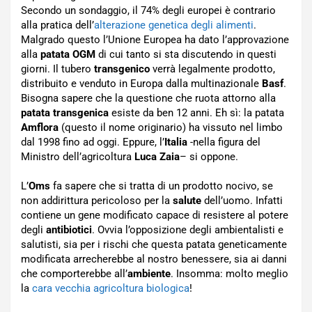
Secondo un sondaggio, il 74% degli europei è contrario
alla pratica dell’
alterazione genetica degli alimenti
.
Malgrado questo l’Unione Europea ha dato l’approvazione
alla
patata OGM
di cui tanto si sta discutendo in questi
giorni. Il tubero
transgenico
verrà legalmente prodotto,
distribuito e venduto in Europa dalla multinazionale
Basf
.
Bisogna sapere che la questione che ruota attorno alla
patata transgenica
esiste da ben 12 anni. Eh sì: la patata
Amflora
(questo il nome originario) ha vissuto nel limbo
dal 1998 fino ad oggi. Eppure, l’
Italia
-nella figura del
Ministro dell’agricoltura
Luca Zaia
– si oppone.
L’
Oms
fa sapere che si tratta di un prodotto nocivo, se
non addirittura pericoloso per la
salute
dell’uomo. Infatti
contiene un gene modificato capace di resistere al potere
degli
antibiotici
. Ovvia l’opposizione degli ambientalisti e
salutisti, sia per i rischi che questa patata geneticamente
modificata arrecherebbe al nostro benessere, sia ai danni
che comporterebbe all’
ambiente
. Insomma: molto meglio
la
cara vecchia agricoltura biologica
!