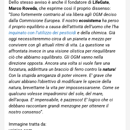
Dello stesso avviso è anche il fondatore di
LifeGate
,
Marco Roveda
, che esprime così il proprio dissenso:
“
Sono fortemente contrario al via libera agli OGM deciso
dalla Commisione Europea. Il nostro
ecosistema
ha perso
il proprio equilibrio a causa dell’attività dell’uomo che l’ha
inquinato con l’utilizzo dei pesticidi
e della chimica. Già
oggi necessiteremmo circa di un pianeta e mezzo per
convivere con gli attuali ritmi di vita. La questione va
affrontata invece in una visione olistica per riequilibrare
ciò che abbiamo squilibrato. Gli OGM vanno nella
direzione opposta. Ancora una volta si vuole fare una
forzatura, addirittura un braccio di ferro contro la
natura
!
Con la stupida arroganza di poter vincere. E’ grave che
alcuni abbiano l’obiettivo di modificare le specie della
natura, brevettarne la vita per impossessarsene. Come se
qualcuno volesse impadronirsi del sole, del mare,
dell’acqua. E’ impensabile, è pazzesco! E’ logico che ci
debbano raccontare grandi menzogne per ottenere il
nostro consenso
“.
Immagine tratta da: