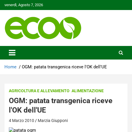
Skip
venerdì, Agosto 7, 2026
to
content
Tutelare il nostro Pianeta è la nostra priorità
Ecoo.it
Home
OGM: patata transgenica riceve l'OK dell'UE
AGRICOLTURA E ALLEVAMENTO
ALIMENTAZIONE
OGM: patata transgenica riceve
l'OK dell'UE
4 Marzo 2010
Marzia Giupponi