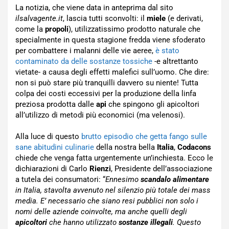
La notizia, che viene data in anteprima dal sito
ilsalvagente.it
, lascia tutti sconvolti: il
miele
(e derivati,
come la
propoli
), utilizzatissimo prodotto naturale che
specialmente in questa stagione fredda viene sfoderato
per combattere i malanni delle vie aeree,
è stato
contaminato da delle sostanze tossiche
-e altrettanto
vietate- a causa degli effetti malefici sull’uomo. Che dire:
non si può stare più tranquilli davvero su niente! Tutta
colpa dei costi eccessivi per la produzione della linfa
preziosa prodotta dalle
api
che spingono gli apicoltori
all’utilizzo di metodi più economici (ma velenosi).
Alla luce di questo
brutto episodio che getta fango sulle
sane abitudini culinarie
della nostra bella
Italia
,
Codacons
chiede che venga fatta urgentemente un’inchiesta. Ecco le
dichiarazioni di Carlo
Rienzi
, Presidente dell’associazione
a tutela dei consumatori: “
Ennesimo
scandalo alimentare
in Italia, stavolta avvenuto nel silenzio più totale dei mass
media. E’ necessario che siano resi pubblici non solo i
nomi delle aziende coinvolte, ma anche quelli degli
apicoltori
che hanno utilizzato
sostanze illegali
. Questo