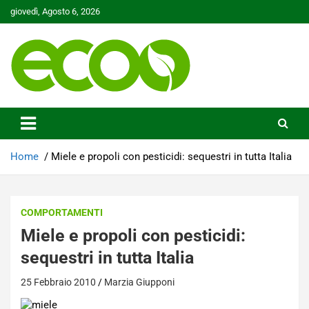
Skip
giovedì, Agosto 6, 2026
to
content
Tutelare il nostro Pianeta è la nostra priorità
Ecoo.it
Home
Miele e propoli con pesticidi: sequestri in tutta Italia
COMPORTAMENTI
Miele e propoli con pesticidi:
sequestri in tutta Italia
25 Febbraio 2010
Marzia Giupponi