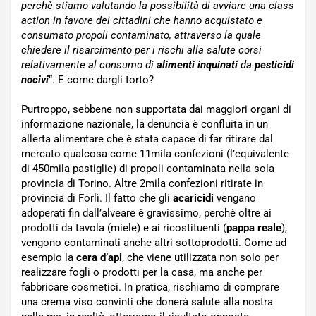
perchè stiamo valutando la possibilità di avviare una class
action in favore dei cittadini che hanno acquistato e
consumato propoli contaminato, attraverso la quale
chiedere il risarcimento per i rischi alla salute corsi
relativamente al consumo di
alimenti inquinati
da
pesticidi
nocivi
“. E come dargli torto?
Purtroppo, sebbene non supportata dai maggiori organi di
informazione nazionale, la denuncia è confluita in un
allerta alimentare che è stata capace di far ritirare dal
mercato qualcosa come 11mila confezioni (l’equivalente
di 450mila pastiglie) di propoli contaminata nella sola
provincia di Torino. Altre 2mila confezioni ritirate in
provincia di Forlì. Il fatto che gli
acaricidi
vengano
adoperati fin dall’alveare è gravissimo, perchè oltre ai
prodotti da tavola (miele) e ai ricostituenti (
pappa reale
),
vengono contaminati anche altri sottoprodotti. Come ad
esempio la
cera d’api
, che viene utilizzata non solo per
realizzare fogli o prodotti per la casa, ma anche per
fabbricare cosmetici. In pratica, rischiamo di comprare
una crema viso convinti che donerà salute alla nostra