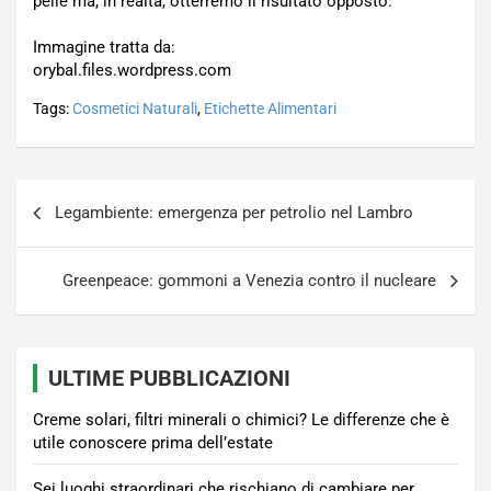
pelle ma, in realtà, otterremo il risultato opposto.
Immagine tratta da:
orybal.files.wordpress.com
Tags:
Cosmetici Naturali
,
Etichette Alimentari
Navigazione
Legambiente: emergenza per petrolio nel Lambro
articoli
Greenpeace: gommoni a Venezia contro il nucleare
ULTIME PUBBLICAZIONI
Creme solari, filtri minerali o chimici? Le differenze che è
utile conoscere prima dell’estate
Sei luoghi straordinari che rischiano di cambiare per