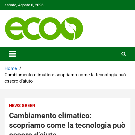
Skip
sabato, Agosto 8, 2026
to
content
Tutelare il nostro Pianeta è la nostra priorità
Ecoo.it
Home
Cambiamento climatico: scopriamo come la tecnologia può
essere d’aiuto
NEWS GREEN
Cambiamento climatico:
scopriamo come la tecnologia può
essere d’aiuto