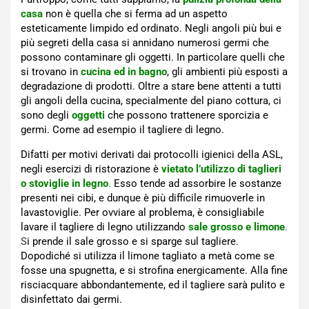
casa
non è quella che si ferma ad un aspetto
esteticamente limpido ed ordinato. Negli angoli più bui e
più segreti della casa si annidano numerosi germi che
possono contaminare gli oggetti. In particolare quelli che
si trovano in
cucina ed in bagno
, gli ambienti più esposti a
degradazione di prodotti. Oltre a stare bene attenti a tutti
gli angoli della cucina, specialmente del piano cottura, ci
sono degli
oggetti
che possono trattenere sporcizia e
germi. Come ad esempio il tagliere di legno.
Difatti per motivi derivati dai protocolli igienici della ASL,
negli esercizi di ristorazione è
vietato l’utilizzo di taglieri
o stoviglie in legno
.
Esso tende ad assorbire le sostanze
presenti nei cibi, e dunque è più difficile rimuoverle in
lavastoviglie. Per ovviare al problema, è consigliabile
lavare il tagliere di legno utilizzando
sale grosso e limone
.
S
i prende il sale grosso e si sparge sul tagliere.
Dopodiché si utilizza il limone tagliato a metà come se
fosse una spugnetta, e si strofina energicamente. Alla fine
risciacquare abbondantemente, ed il tagliere sarà pulito e
disinfettato dai germi.