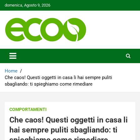
Skip
domenica, Agosto 9, 2026
to
content
Tutelare il nostro Pianeta è la nostra priorità
Ecoo.it
Home
Che caos! Questi oggetti in casa li hai sempre puliti
sbagliando: ti spieghiamo come rimediare
COMPORTAMENTI
Che caos! Questi oggetti in casa li
hai sempre puliti sbagliando: ti
spieghiamo come rimediare