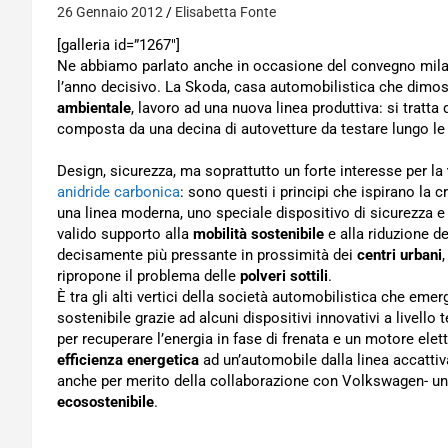
26 Gennaio 2012
Elisabetta Fonte
[galleria id=”1267″]
Ne abbiamo parlato anche in occasione del convegno mila
l’anno decisivo. La Skoda, casa automobilistica che dimostr
ambientale
, lavoro ad una nuova linea produttiva: si trat
composta da una decina di autovetture da testare lungo le
Design, sicurezza, ma soprattutto un forte interesse per la
anidride carbonica
: sono questi i principi che ispirano la
una linea moderna, uno speciale dispositivo di sicurezza e
valido supporto alla
mobilità sostenibile
e alla riduzione del
decisamente più pressante in prossimità dei
centri urbani
ripropone il problema delle
polveri sottili
.
È tra gli alti vertici della società automobilistica che emer
sostenibile grazie ad alcuni dispositivi innovativi a livell
per recuperare l’energia in fase di frenata e un motore elet
efficienza energetica
ad un’automobile dalla linea accattiva
anche per merito della collaborazione con Volkswagen- una
ecosostenibile
.