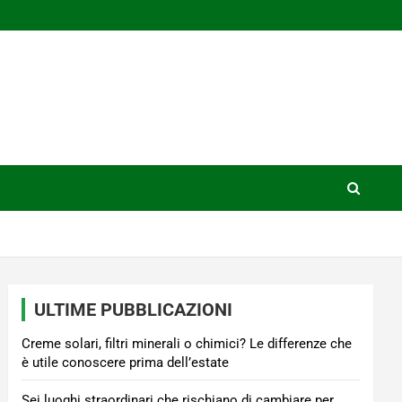
ULTIME PUBBLICAZIONI
Creme solari, filtri minerali o chimici? Le differenze che
è utile conoscere prima dell’estate
Sei luoghi straordinari che rischiano di cambiare per