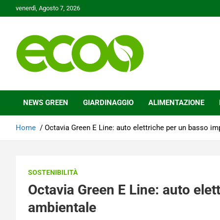
Skip
venerdì, Agosto 7, 2026
to
content
Tutelare il nostro Pianeta è la nostra priorità
Ecoo.it
NEWS GREEN
GIARDINAGGIO
ALIMENTAZIONE
Home
Octavia Green E Line: auto elettriche per un basso i
SOSTENIBILITÀ
Octavia Green E Line: auto elet
ambientale