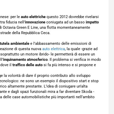
nese: per le
auto elettriche
questo 2012 dovrebbe rivelarsi
a fiducia nell’
innovazione
coniugata ad un basso
impatto
ta di Octavia Green E Line, una flotta momentaneamente
 strade della Repubblica Ceca.
tutela ambientale
e l’abbassamento delle emissioni di
 creazione di questa nuova
auto elettrica
, la quale -grazie ad
 soprattutto un motore ibrido- le permetterà di essere un
l’
inquinamento atmosferico
. Il problema si verifica in modo
, dove il
traffico delle auto
si fa più intenso e si propone e
ge la volontà di dare il proprio contributo allo sviluppo
o tecnologico: ne sono un esempio il dispositivo start e stop
trico altamente prestante. L’idea di coniugare un’alta
nte e dagli spazi funzionali mira a far diventare Skoda -
 delle case automobilistiche più importanti nell’ambito