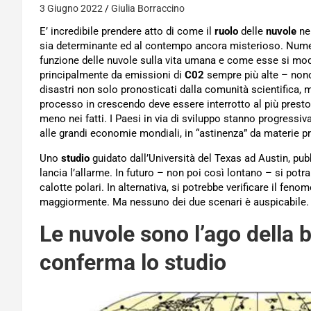
3 Giugno 2022
Giulia Borraccino
E’ incredibile prendere atto di come il
ruolo
delle
nuvole
nel
sia determinante ed al contempo ancora misterioso. Nume
funzione delle nuvole sulla vita umana e come esse si mod
principalmente da emissioni di
C02
sempre più alte – nono
disastri non solo pronosticati dalla comunità scientifica
processo in crescendo deve essere interrotto al più prest
meno nei fatti. I Paesi in via di sviluppo stanno progressi
alle grandi economie mondiali, in “astinenza” da materie p
Uno
studio
guidato dall’Università del Texas ad Austin, pub
lancia l’allarme. In futuro – non poi così lontano – si pot
calotte polari. In alternativa, si potrebbe verificare il fen
maggiormente. Ma nessuno dei due scenari è auspicabile.
Le nuvole sono l’ago della b
conferma lo studio