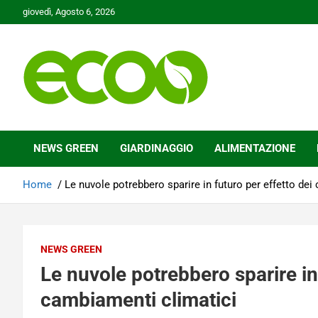
Skip
giovedì, Agosto 6, 2026
to
content
Tutelare il nostro Pianeta è la nostra priorità
Ecoo.it
NEWS GREEN
GIARDINAGGIO
ALIMENTAZIONE
Home
Le nuvole potrebbero sparire in futuro per effetto dei
NEWS GREEN
Le nuvole potrebbero sparire in 
cambiamenti climatici