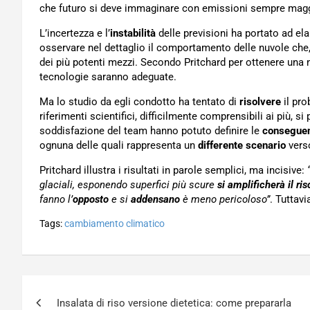
che futuro si deve immaginare con emissioni sempre magg
L’incertezza e l’
instabilità
delle previsioni ha portato ad el
osservare nel dettaglio il comportamento delle nuvole che,
dei più potenti mezzi. Secondo Pritchard per ottenere una 
tecnologie saranno adeguate.
Ma lo studio da egli condotto ha tentato di
risolvere
il pro
riferimenti scientifici, difficilmente comprensibili ai più, s
soddisfazione del team hanno potuto definire le
consegue
ognuna delle quali rappresenta un
differente scenario
verso
Pritchard illustra i risultati in parole semplici, ma incisive:
glaciali, esponendo superfici più scure
si amplificherà il r
fanno l’
opposto
e si
addensano
è meno pericoloso”
. Tuttav
Tags:
cambiamento climatico
Navigazione
Insalata di riso versione dietetica: come prepararla