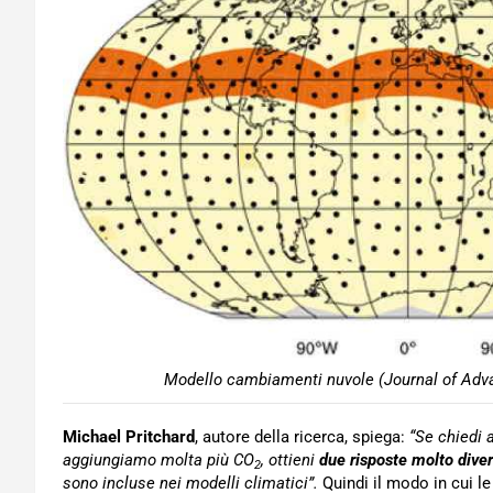
Modello cambiamenti nuvole (Journal of Adv
Michael Pritchard
, autore della ricerca, spiega:
“Se chiedi 
aggiungiamo molta più CO
, ottieni
due risposte molto dive
2
sono incluse nei modelli climatici”.
Quindi il modo in cui 