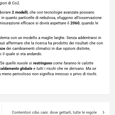
iori di Co2.
aborare
2 modelli
, che con tecnologie avanzate possano
 in quanto particelle di nebulosa, sfuggono all’osservazione
misurazione efficace si dovrà aspettare il
2060
, quando le
blema con un modello a maglie larghe. Senza addentrarsi in
i può affermare che la ricerca ha prodotto dei risultati che con
nze
dei cambiamenti climatici in due opzioni distinte,
 il quale si sta andando.
“Se quelle nuvole si
restringono
come faranno le calotte
iscaldamento globale
e tutti i rischi che ne derivano. Ma se
ia meno pericoloso non significa innocuo o privo di rischi.
Contenitori cibo cani: dove gettarli, tutte le regole