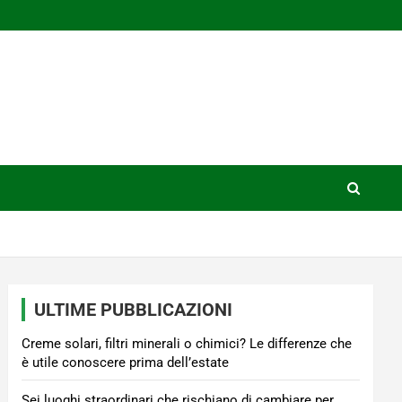
ULTIME PUBBLICAZIONI
Creme solari, filtri minerali o chimici? Le differenze che
è utile conoscere prima dell’estate
Sei luoghi straordinari che rischiano di cambiare per