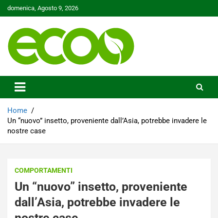
Skip
domenica, Agosto 9, 2026
to
content
Tutelare il nostro Pianeta è la nostra priorità
Ecoo.it
Home
Un “nuovo” insetto, proveniente dall’Asia, potrebbe invadere le
nostre case
COMPORTAMENTI
Un “nuovo” insetto, proveniente
dall’Asia, potrebbe invadere le
nostre case