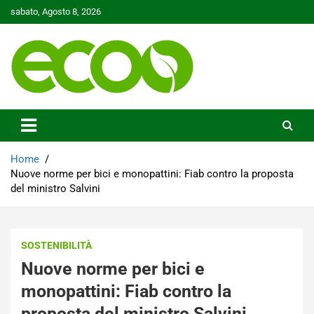
Skip
sabato, Agosto 8, 2026
to
content
Tutelare il nostro Pianeta è la nostra priorità
Ecoo.it
Home
Nuove norme per bici e monopattini: Fiab contro la proposta
del ministro Salvini
SOSTENIBILITÀ
Nuove norme per bici e
monopattini: Fiab contro la
proposta del ministro Salvini