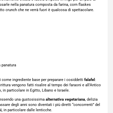
passarle nella panatura composta da farina, corn flaskes
etto crunch che ne verrà fuori è qualcosa di spettacolare.
a panatura
eci come ingrediente base per preparare i cosiddetti
falafel
:
irittura vengono fatti risalire al tempo dei faraoni e all’Antico
in particolare in Egitto, Libano e Israele.
e, essendo una gustosissima
alternativa vegetariana
, delizia
ssare degli anni sono diventati i più diretti “concorrenti” del
i,
in particolare dalle lenticche.