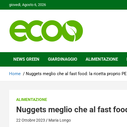
Skip
giovedì, Agosto 6, 2026
to
content
Tutelare il nostro Pianeta è la nostra priorità
Ecoo.it
NEWS GREEN
GIARDINAGGIO
ALIMENTAZIONE
Home
Nuggets meglio che al fast food: la ricetta proprio P
ALIMENTAZIONE
Nuggets meglio che al fast food
22 Ottobre 2023
Maria Longo