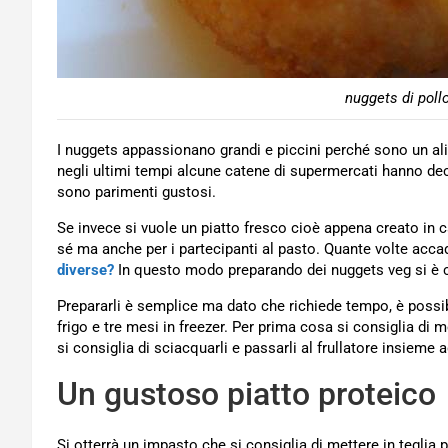
nuggets di pollo
I nuggets appassionano grandi e piccini perché sono un al
negli ultimi tempi alcune catene di supermercati hanno de
sono parimenti gustosi.
Se invece si vuole un piatto fresco cioè appena creato in c
sé ma anche per i partecipanti al pasto. Quante volte acca
diverse?
In questo modo preparando dei nuggets veg si è cer
Prepararli è semplice ma dato che richiede tempo, è possib
frigo e tre mesi in freezer. Per prima cosa si consiglia di
si consiglia di sciacquarli e passarli al frullatore insieme ad
Un gustoso piatto proteico
Si otterrà un impasto che si consiglia di mettere in teglia 