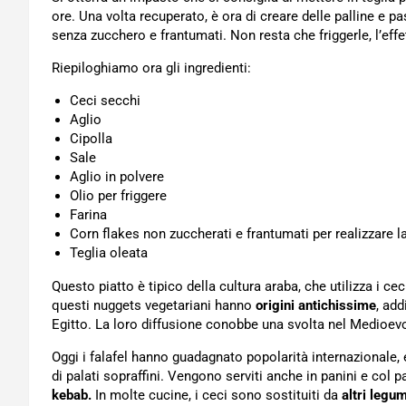
ore. Una volta recuperato, è ora di creare delle palline e 
senza zucchero e frantumati. Non resta che friggerle, l’eff
Riepiloghiamo ora gli ingredienti:
Ceci secchi
Aglio
Cipolla
Sale
Aglio in polvere
Olio per friggere
Farina
Corn flakes non zuccherati e frantumati per realizzare l
Teglia oleata
Questo piatto è tipico della cultura araba, che utilizza i c
questi nuggets vegetariani hanno
origini antichissime
, add
Egitto. La loro diffusione conobbe una svolta nel Medioevo, 
Oggi i falafel hanno guadagnato popolarità internazional
di palati sopraffini. Vengono serviti anche in panini e col pa
kebab.
In molte cucine, i ceci sono sostituiti da
altri legum