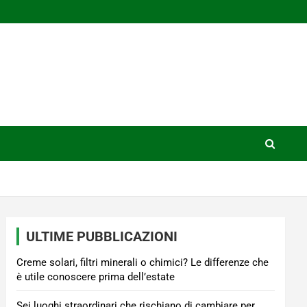
ULTIME PUBBLICAZIONI
Creme solari, filtri minerali o chimici? Le differenze che
è utile conoscere prima dell’estate
Sei luoghi straordinari che rischiano di cambiare per