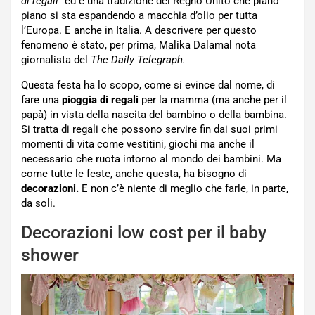
di regali
” ed è una tradizione del Regno Unito che piano
piano si sta espandendo a macchia d’olio per tutta
l’Europa. E anche in Italia. A descrivere per questo
fenomeno è stato, per prima, Malika Dalamal nota
giornalista del
The Daily Telegraph.
Questa festa ha lo scopo, come si evince dal nome, di
fare una
pioggia di regali
per la mamma (ma anche per il
papà) in vista della nascita del bambino o della bambina.
Si tratta di regali che possono servire fin dai suoi primi
momenti di vita come vestitini, giochi ma anche il
necessario che ruota intorno al mondo dei bambini. Ma
come tutte le feste, anche questa, ha bisogno di
decorazioni.
E non c’è niente di meglio che farle, in parte,
da soli.
Decorazioni low cost per il baby
shower