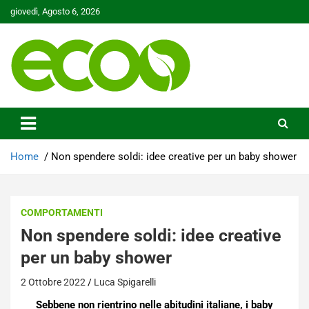
Skip
giovedì, Agosto 6, 2026
to
content
Tutelare il nostro Pianeta è la nostra priorità
Ecoo.it
Home
Non spendere soldi: idee creative per un baby shower
COMPORTAMENTI
Non spendere soldi: idee creative
per un baby shower
2 Ottobre 2022
Luca Spigarelli
Sebbene non rientrino nelle abitudini italiane, i baby