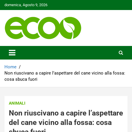
Skip
domenica, Agosto 9, 2026
to
content
Tutelare il nostro Pianeta è la nostra priorità
Ecoo.it
Home
Non riuscivano a capire l’aspettare del cane vicino alla fossa:
cosa sbuca fuori
ANIMALI
Non riuscivano a capire l’aspettare
del cane vicino alla fossa: cosa
sbuca fuori