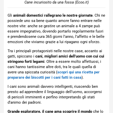
Cane incuriosito da una fossa (Ecoo.it)
Gli
animali domestici rallegrano le nostre giornate
. Chi ne
possiede uno sa bene quanto amore fanno entrare nelle
nostre vite: anche se gestire un animale a 4 zampe può
essere impegnativo, dovendo portarlo regolarmente fuori
e prendendosene cura 365 giorni l’anno, l’affetto e le belle
emozioni che viviamo grazie a lui ripagano ogni sforzo.
Tra i principali protagonisti nelle nostre case, accanto ai
gatti, spiccano i
cani, migliori amici dell’uomo con cui cui
stringono forti legami
. Oltre a essere molto affettuosi, i
cani hanno tantissime altre doti, tra le quali quella di
avere una spiccata curiosità (
scopri qui una ricetta per
preparare dei biscotti per i cani fatti in casa
).
I cani sono animali davvero intelligenti, riuscendo ben
presto ad apprendere il linguaggio dell’uomo, accorgersi
di pericoli imminenti e perfino interpretando gli stati
d’animo dei padroni.
Grande esploratore, il cane ama scoprire il mondo
che lo