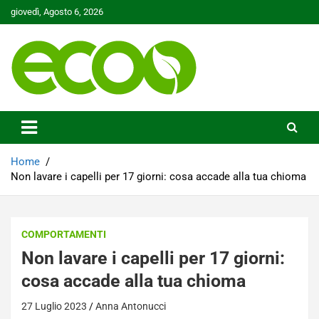
Skip
giovedì, Agosto 6, 2026
to
content
Tutelare il nostro Pianeta è la nostra priorità
Ecoo.it
Home
Non lavare i capelli per 17 giorni: cosa accade alla tua chioma
COMPORTAMENTI
Non lavare i capelli per 17 giorni:
cosa accade alla tua chioma
27 Luglio 2023
Anna Antonucci