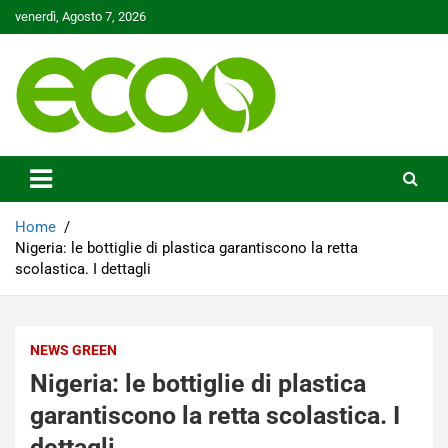
Skip
venerdì, Agosto 7, 2026
to
content
Tutelare il nostro Pianeta è la nostra priorità
Ecoo.it
Home
Nigeria: le bottiglie di plastica garantiscono la retta
scolastica. I dettagli
NEWS GREEN
Nigeria: le bottiglie di plastica
garantiscono la retta scolastica. I
dettagli