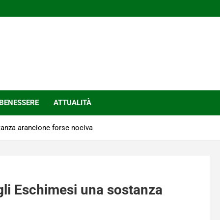
BENESSERE
ATTUALITÀ
tanza arancione forse nociva
gli Eschimesi una sostanza