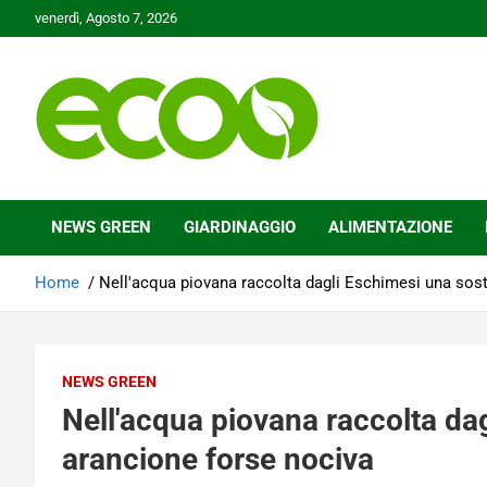
Skip
venerdì, Agosto 7, 2026
to
content
Tutelare il nostro Pianeta è la nostra priorità
Ecoo.it
NEWS GREEN
GIARDINAGGIO
ALIMENTAZIONE
Home
Nell'acqua piovana raccolta dagli Eschimesi una sos
NEWS GREEN
Nell'acqua piovana raccolta da
arancione forse nociva