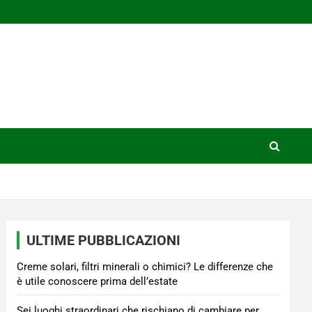
ULTIME PUBBLICAZIONI
Creme solari, filtri minerali o chimici? Le differenze che
è utile conoscere prima dell’estate
Sei luoghi straordinari che rischiano di cambiare per