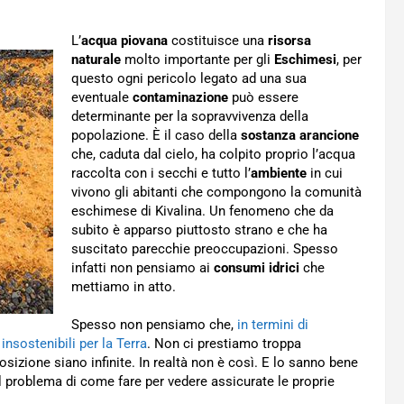
L’
acqua piovana
costituisce una
risorsa
naturale
molto importante per gli
Eschimesi
, per
questo ogni pericolo legato ad una sua
eventuale
contaminazione
può essere
determinante per la sopravvivenza della
popolazione. È il caso della
sostanza arancione
che, caduta dal cielo, ha colpito proprio l’acqua
raccolta con i secchi e tutto l’
ambiente
in cui
vivono gli abitanti che compongono la comunità
eschimese di Kivalina. Un fenomeno che da
subito è apparso piuttosto strano e che ha
suscitato parecchie preoccupazioni. Spesso
infatti non pensiamo ai
consumi idrici
che
mettiamo in atto.
Spesso non pensiamo che,
in termini di
nsostenibili per la Terra
. Non ci prestiamo troppa
osizione siano infinite. In realtà non è così. E lo sanno bene
l problema di come fare per vedere assicurate le proprie