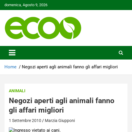
Skip
domenica, Agosto 9, 2026
to
content
Tutelare il nostro Pianeta è la nostra priorità
Ecoo.it
Home
Negozi aperti agli animali fanno gli affari migliori
ANIMALI
Negozi aperti agli animali fanno
gli affari migliori
1 Settembre 2010
Marzia Giupponi