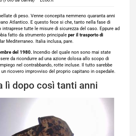
to (Foto da Canva) – Ecoo.it
nnellate di peso. Venne concepita nemmeno quaranta anni
ano Atlantico. E questo fece si che, tanto nella fase di
 intraprese tutte le misure di sicurezza del caso. Eppure ad
bia fatto da strumento principale
per il trasporto di
ar Mediterraneo. Italia inclusa, pare.
icembre del 1980.
Incendio del quale non sono mai state
ssere da ricondurre ad una azione dolosa allo scopo di
impiego nel contrabbando, rotte incluse. Il tutto sarebbe
 un ricovero improvviso del proprio capitano in ospedale.
 lì dopo così tanti anni