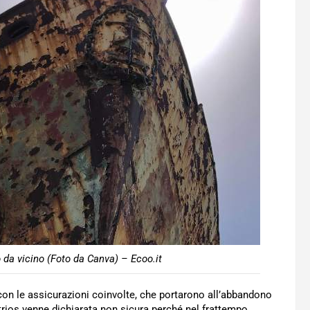
o da vicino (Foto da Canva) – Ecoo.it
 con le assicurazioni coinvolte, che portarono all’abbandono
itrios venne dichiarata non sicura perché nel frattempo