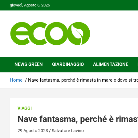
Skip
giovedì, Agosto 6, 2026
to
content
Tutelare il nostro Pianeta è la nostra priorità
Ecoo.it
NEWS GREEN
GIARDINAGGIO
ALIMENTAZIONE
Home
Nave fantasma, perché è rimasta in mare e dove si tr
VIAGGI
Nave fantasma, perché è rimast
29 Agosto 2023
Salvatore Lavino