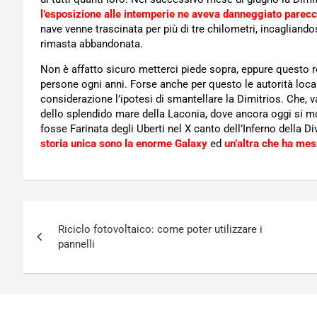
l’esposizione alle intemperie ne aveva danneggiato parec
nave venne trascinata per più di tre chilometri, incagliandosi
rimasta abbandonata.
Non è affatto sicuro metterci piede sopra, eppure questo re
persone ogni anni. Forse anche per questo le autorità loca
considerazione l’ipotesi di smantellare la Dimitrios. Che
dello splendido mare della Laconia, dove ancora oggi si m
fosse Farinata degli Uberti nel X canto dell’Inferno della 
storia unica sono la enorme Galaxy
ed
un’altra che ha mes
Navigazione
Riciclo fotovoltaico: come poter utilizzare i
articoli
pannelli