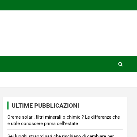
ULTIME PUBBLICAZIONI
Creme solari, filtri minerali o chimici? Le differenze che
è utile conoscere prima dell’estate
Sei luoghi straordinari che rischiano di cambiare per