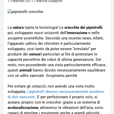
1 Febbraio 2011
Marzia Giupponi
La
natura
ispira la tecnologia! Le
orecchie dei pipistrelli
,
poi, sviluppano nuovi orizzonti dell’
innovazione
e nelle
scoperte scientifiche. Secondo una recente news, infatti,
l’apparato uditivo dei chirotteri è particolarmente
sviluppato, così tanto da poter essere “simulato” per
produrre dei
sensori
particolari ai fini di potenziare le
capacità percettive dei robot di ultima generazione. Del
resto, non possedendo una vista particolarmente efficace,
questi
animali
hanno dovuto necessariamente equilibrare
con un udito speciale. Scopriamo perchè.
Per evitare gli ostacoli, non avendo una vista molto
sviluppata,
i pipistrelli devono necessariamente avvalersi
di doti nascoste
. E per perfezionare il proprio volo, si
aiutano proprio con le orecchie: grazie a un sistema di
ecolocalizzazione
, attraverso le vibrazioni dell’aria, sono
capaci di regolare i movimenti anche a grandi velocità,