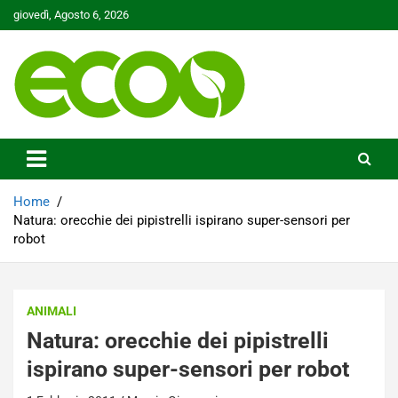
Skip
giovedì, Agosto 6, 2026
to
content
Tutelare il nostro Pianeta è la nostra priorità
Ecoo.it
Home
Natura: orecchie dei pipistrelli ispirano super-sensori per
robot
ANIMALI
Natura: orecchie dei pipistrelli
ispirano super-sensori per robot