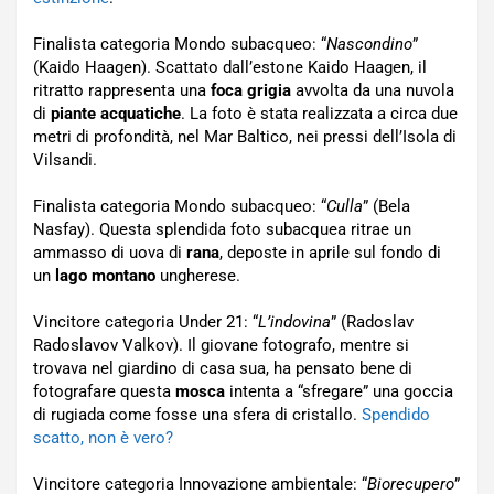
Finalista categoria Mondo subacqueo: “
Nascondino
”
(Kaido Haagen). Scattato dall’estone Kaido Haagen, il
ritratto rappresenta una
foca grigia
avvolta da una nuvola
di
piante acquatiche
. La foto è stata realizzata a circa due
metri di profondità, nel Mar Baltico, nei pressi dell’Isola di
Vilsandi.
Finalista categoria Mondo subacqueo: “
Culla
” (Bela
Nasfay). Questa splendida foto subacquea ritrae un
ammasso di uova di
rana
, deposte in aprile sul fondo di
un
lago montano
ungherese.
Vincitore categoria Under 21: “
L’indovina
” (Radoslav
Radoslavov Valkov). Il giovane fotografo, mentre si
trovava nel giardino di casa sua, ha pensato bene di
fotografare questa
mosca
intenta a “sfregare” una goccia
di rugiada come fosse una sfera di cristallo.
Spendido
scatto, non è vero?
Vincitore categoria Innovazione ambientale: “
Biorecupero
”