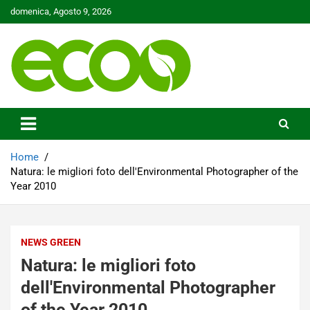
Skip
domenica, Agosto 9, 2026
to
content
Tutelare il nostro Pianeta è la nostra priorità
Ecoo.it
Home
Natura: le migliori foto dell'Environmental Photographer of the
Year 2010
NEWS GREEN
Natura: le migliori foto
dell'Environmental Photographer
of the Year 2010