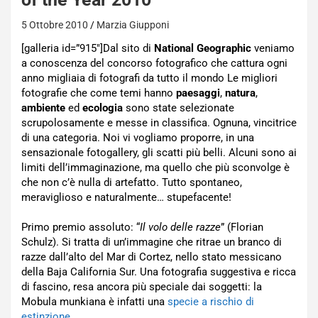
5 Ottobre 2010
Marzia Giupponi
[galleria id=”915″]Dal sito di
National Geographic
veniamo
a conoscenza del concorso fotografico che cattura ogni
anno migliaia di fotografi da tutto il mondo Le migliori
fotografie che come temi hanno
paesaggi
,
natura
,
ambiente
ed
ecologia
sono state selezionate
scrupolosamente e messe in classifica. Ognuna, vincitrice
di una categoria. Noi vi vogliamo proporre, in una
sensazionale fotogallery, gli scatti più belli. Alcuni sono ai
limiti dell’immaginazione, ma quello che più sconvolge è
che non c’è nulla di artefatto. Tutto spontaneo,
meraviglioso e naturalmente… stupefacente!
Primo premio assoluto: “
Il volo delle razze
” (Florian
Schulz). Si tratta di un’immagine che ritrae un branco di
razze dall’alto del Mar di Cortez, nello stato messicano
della Baja California Sur. Una fotografia suggestiva e ricca
di fascino, resa ancora più speciale dai soggetti: la
Mobula munkiana è infatti una
specie a rischio di
estinzione
.