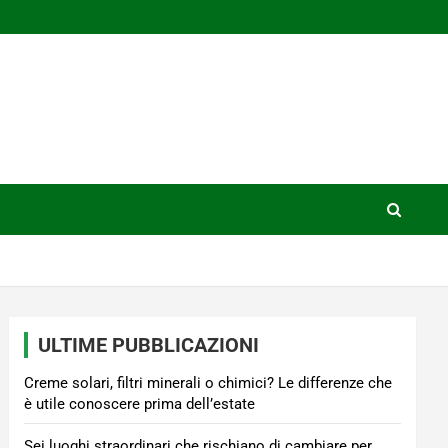
ULTIME PUBBLICAZIONI
Creme solari, filtri minerali o chimici? Le differenze che
è utile conoscere prima dell’estate
Sei luoghi straordinari che rischiano di cambiare per