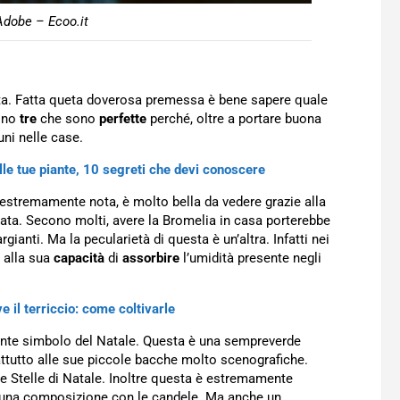
Adobe – Ecoo.it
nta. Fatta queta doverosa premessa è bene sapere quale
sono
tre
che sono
perfette
perché, oltre a portare buona
ni nelle case.
lle tue piante, 10 segreti che devi conoscere
estremamente nota, è molto bella da vedere grazie alla
a. Secono molti, avere la Bromelia in casa porterebbe
rgianti. Ma la pecularietà di questa è un’altra. Infatti nei
 alla sua
capacità
di
assorbire
l’umidità presente negli
e il terriccio: come coltivarle
ante simbolo del Natale. Questa è una sempreverde
rattutto alle sue piccole bacche molto scenografiche.
e Stelle di Natale. Inoltre questa è estremamente
, una composizione con le candele. Ma anche un