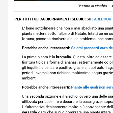
Cestino di vischio – 
PER TUTTI GLI AGGIORNAMENTI SEGUICI SU
FACEBOOK
E’ bene sottolineare che non è mai sbagliato una pia
pianta mettere sotto l’albero di Natale. Infatti ce ne 
fortuna, possono risolvere alcune problematiche comu
Potrebbe anche interessarti:
Se ami prenderti cura de
La prima pianta è la
bromelia.
Questa, oltre ad essere 
fioritura tipica a
forma di ananas,
estremamente colorat
gli inquilini a pensare positivo grazie ai suoi colori sga
periodi invernali non richiede moltissima acqua grazie
ambienti.
Potrebbe anche interessarti:
Piante alle quali non serv
Una seconda opzione è il
vischio,
ovvero una delle pi
utilizzata per abbellire e decorare la casa, grazei sop
Un’alternativa decisamente molto più convincente dell
versatile
visto che si può comprare una pianta intera