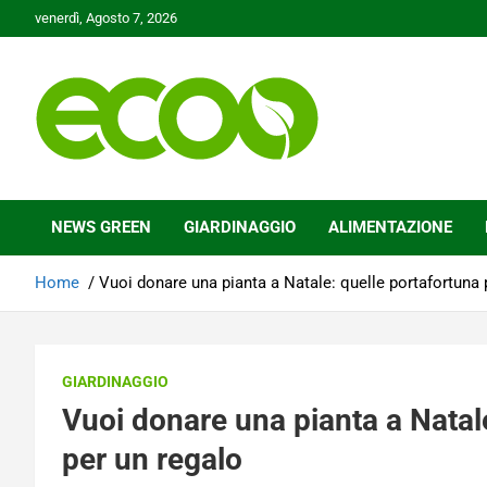
Skip
venerdì, Agosto 7, 2026
to
content
Tutelare il nostro Pianeta è la nostra priorità
Ecoo.it
NEWS GREEN
GIARDINAGGIO
ALIMENTAZIONE
Home
Vuoi donare una pianta a Natale: quelle portafortuna 
GIARDINAGGIO
Vuoi donare una pianta a Natale
per un regalo