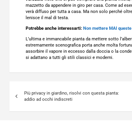
mazzetto da appendere in giro per casa. Come ad es
verà diffuso per tutta a casa. Ma non solo perché oltre 
lenisce il mal di testa.
Potrebbe anche interessarti:
Non mettere MAI queste pi
L’ultima e immancabile pianta da mettere sotto l’albe
estremamente scenografica porta anche molta fortuna. T
assorbire il vapore in eccesso dalla doccia o la conde
si adattano a tutti gli stili classici e moderni.
Navigazione
Più privacy in giardino, risolvi con questa pianta:
articoli
addio ad occhi indiscreti