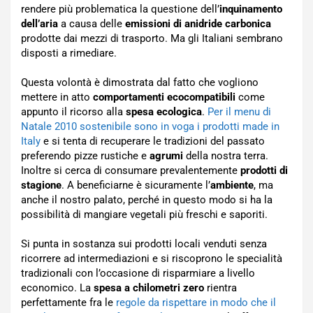
rendere più problematica la questione dell’
inquinamento
dell’aria
a causa delle
emissioni di anidride carbonica
prodotte dai mezzi di trasporto. Ma gli Italiani sembrano
disposti a rimediare.
Questa volontà è dimostrata dal fatto che vogliono
mettere in atto
comportamenti ecocompatibili
come
appunto il ricorso alla
spesa ecologica
.
Per il menu di
Natale 2010 sostenibile sono in voga i prodotti made in
Italy
e si tenta di recuperare le tradizioni del passato
preferendo pizze rustiche e
agrumi
della nostra terra.
Inoltre si cerca di consumare prevalentemente
prodotti di
stagione
. A beneficiarne è sicuramente l’
ambiente
, ma
anche il nostro palato, perché in questo modo si ha la
possibilità di mangiare vegetali più freschi e saporiti.
Si punta in sostanza sui prodotti locali venduti senza
ricorrere ad intermediazioni e si riscoprono le specialità
tradizionali con l’occasione di risparmiare a livello
economico. La
spesa a chilometri zero
rientra
perfettamente fra le
regole da rispettare in modo che il