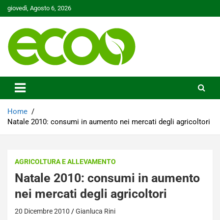
Skip
giovedì, Agosto 6, 2026
to
content
Tutelare il nostro Pianeta è la nostra priorità
Ecoo.it
Home
Natale 2010: consumi in aumento nei mercati degli agricoltori
AGRICOLTURA E ALLEVAMENTO
Natale 2010: consumi in aumento
nei mercati degli agricoltori
20 Dicembre 2010
Gianluca Rini