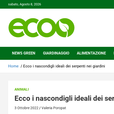
Skip
sabato, Agosto 8, 2026
to
content
Tutelare il nostro Pianeta è la nostra priorità
Ecoo.it
NEWS GREEN
GIARDINAGGIO
ALIMENTAZIONE
Home
Ecco i nascondigli ideali dei serpenti nei giardini
ANIMALI
Ecco i nascondigli ideali dei ser
3 Ottobre 2022
Valeria Poropat