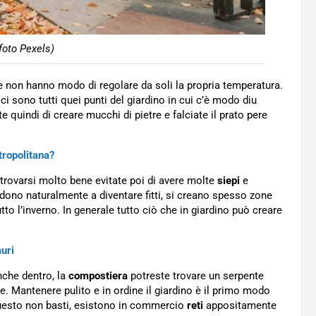
foto Pexels)
he non hanno modo di regolare da soli la propria temperatura.
ci sono tutti quei punti del giardino in cui c’è modo diu
e quindi di creare mucchi di pietre e falciate il prato pere
tropolitana?
 trovarsi molto bene evitate poi di avere molte
siepi
e
endono naturalmente a diventare fitti, si creano spesso zone
to l’inverno. In generale tutto ciò che in giardino può creare
auri
nche dentro, la
compostiera
potreste trovare un serpente
ie. Mantenere pulito e in ordine il giardino è il primo modo
 questo non basti, esistono in commercio
reti
appositamente