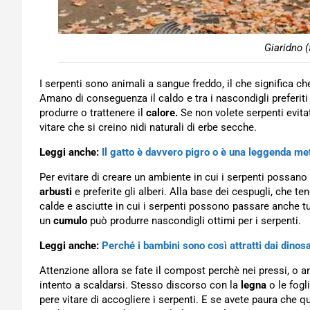
Giaridno (
I serpenti sono animali a sangue freddo, il che significa c
Amano di conseguenza il caldo e tra i nascondigli preferiti 
produrre o trattenere il
calore.
Se non volete serpenti evitat
vitare che si creino nidi naturali di erbe secche.
Leggi anche:
Il gatto è davvero pigro o è una leggenda me
Per evitare di creare un ambiente in cui i serpenti possano
arbusti
e preferite gli alberi. Alla base dei cespugli, che t
calde e asciutte in cui i serpenti possono passare anche tut
un
cumulo
può produrre nascondigli ottimi per i serpenti.
Leggi anche:
Perché i bambini sono così attratti dai dinos
Attenzione allora se fate il compost perchè nei pressi, o a
intento a scaldarsi. Stesso discorso con la
legna
o le fogl
pere vitare di accogliere i serpenti. E se avete paura che