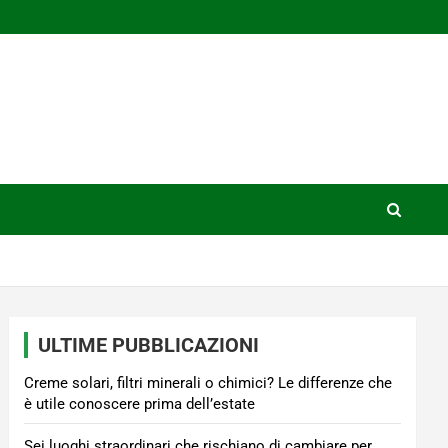
ULTIME PUBBLICAZIONI
Creme solari, filtri minerali o chimici? Le differenze che
è utile conoscere prima dell’estate
Sei luoghi straordinari che rischiano di cambiare per