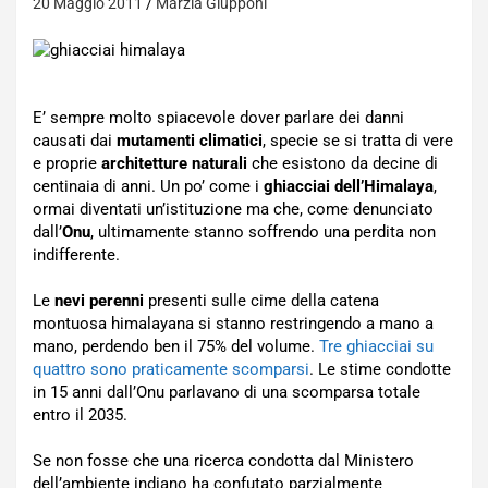
20 Maggio 2011
Marzia Giupponi
E’ sempre molto spiacevole dover parlare dei danni
causati dai
mutamenti climatici
, specie se si tratta di vere
e proprie
architetture naturali
che esistono da decine di
centinaia di anni. Un po’ come i
ghiacciai dell’Himalaya
,
ormai diventati un’istituzione ma che, come denunciato
dall’
Onu
, ultimamente stanno soffrendo una perdita non
indifferente.
Le
nevi perenni
presenti sulle cime della catena
montuosa himalayana si stanno restringendo a mano a
mano, perdendo ben il 75% del volume.
Tre ghiacciai su
quattro sono praticamente scomparsi
. Le stime condotte
in 15 anni dall’Onu parlavano di una scomparsa totale
entro il 2035.
Se non fosse che una ricerca condotta dal Ministero
dell’ambiente indiano ha confutato parzialmente