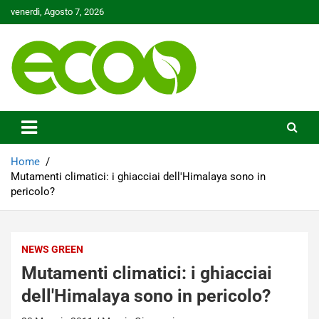
Skip
venerdì, Agosto 7, 2026
to
content
Tutelare il nostro Pianeta è la nostra priorità
Ecoo.it
Home
Mutamenti climatici: i ghiacciai dell'Himalaya sono in
pericolo?
NEWS GREEN
Mutamenti climatici: i ghiacciai
dell'Himalaya sono in pericolo?