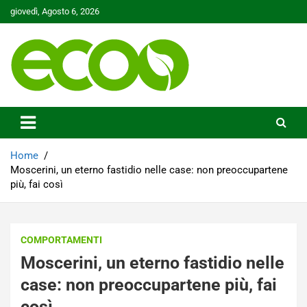
Skip
giovedì, Agosto 6, 2026
to
content
Tutelare il nostro Pianeta è la nostra priorità
Ecoo.it
Home
Moscerini, un eterno fastidio nelle case: non preoccupartene
più, fai così
COMPORTAMENTI
Moscerini, un eterno fastidio nelle
case: non preoccupartene più, fai
così