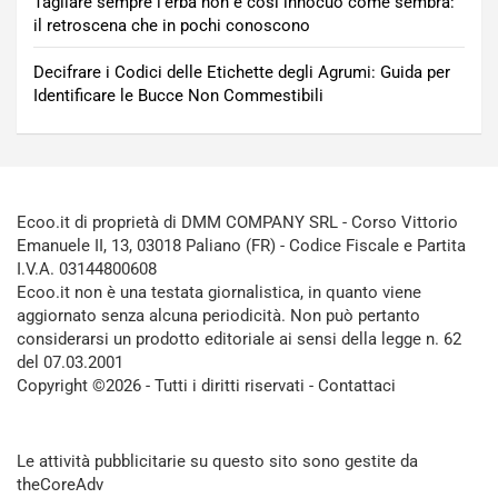
Tagliare sempre l’erba non è così innocuo come sembra:
il retroscena che in pochi conoscono
Decifrare i Codici delle Etichette degli Agrumi: Guida per
Identificare le Bucce Non Commestibili
Ecoo.it di proprietà di DMM COMPANY SRL - Corso Vittorio
Emanuele II, 13, 03018 Paliano (FR) - Codice Fiscale e Partita
I.V.A. 03144800608
Ecoo.it non è una testata giornalistica, in quanto viene
aggiornato senza alcuna periodicità. Non può pertanto
considerarsi un prodotto editoriale ai sensi della legge n. 62
del 07.03.2001
Copyright ©2026 - Tutti i diritti riservati -
Contattaci
Le attività pubblicitarie su questo sito sono gestite da
theCoreAdv