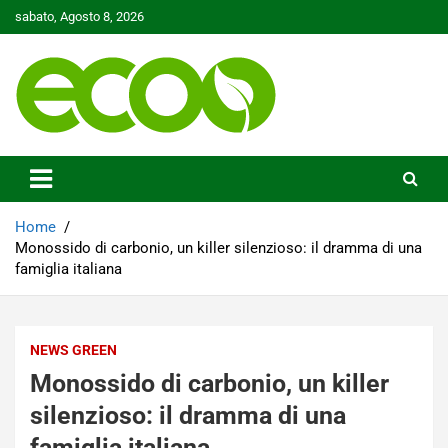
Skip
sabato, Agosto 8, 2026
to
content
Tutelare il nostro Pianeta è la nostra priorità
Ecoo.it
Home
Monossido di carbonio, un killer silenzioso: il dramma di una
famiglia italiana
NEWS GREEN
Monossido di carbonio, un killer
silenzioso: il dramma di una
famiglia italiana