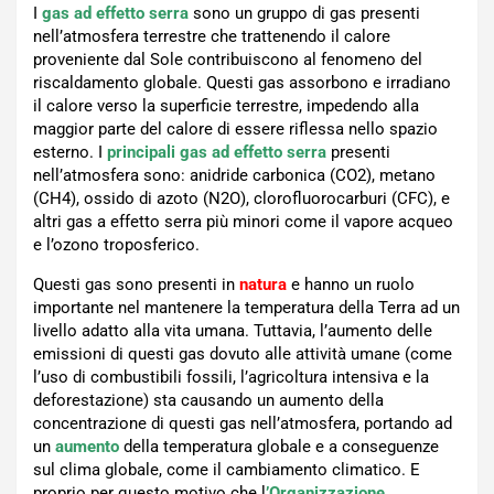
I
gas ad effetto serra
sono un gruppo di gas presenti
nell’atmosfera terrestre che trattenendo il calore
proveniente dal Sole contribuiscono al fenomeno del
riscaldamento globale. Questi gas assorbono e irradiano
il calore verso la superficie terrestre, impedendo alla
maggior parte del calore di essere riflessa nello spazio
esterno. I
principali gas ad effetto serra
presenti
nell’atmosfera sono: anidride carbonica (CO2), metano
(CH4), ossido di azoto (N2O), clorofluorocarburi (CFC), e
altri gas a effetto serra più minori come il vapore acqueo
e l’ozono troposferico.
Questi gas sono presenti in
natura
e hanno un ruolo
importante nel mantenere la temperatura della Terra ad un
livello adatto alla vita umana. Tuttavia, l’aumento delle
emissioni di questi gas dovuto alle attività umane (come
l’uso di combustibili fossili, l’agricoltura intensiva e la
deforestazione) sta causando un aumento della
concentrazione di questi gas nell’atmosfera, portando ad
un
aumento
della temperatura globale e a conseguenze
sul clima globale, come il cambiamento climatico. E
proprio per questo motivo che l
’Organizzazione