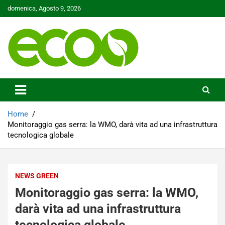
Skip
domenica, Agosto 9, 2026
to
content
Tutelare il nostro Pianeta è la nostra priorità
Ecoo.it
Home
Monitoraggio gas serra: la WMO, darà vita ad una infrastruttura
tecnologica globale
NEWS GREEN
Monitoraggio gas serra: la WMO,
darà vita ad una infrastruttura
tecnologica globale