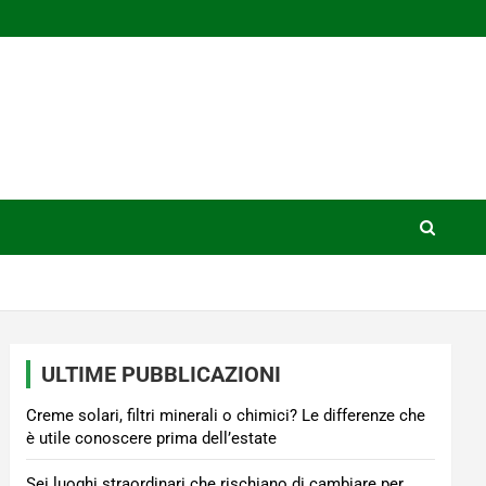
ULTIME PUBBLICAZIONI
Creme solari, filtri minerali o chimici? Le differenze che
è utile conoscere prima dell’estate
Sei luoghi straordinari che rischiano di cambiare per