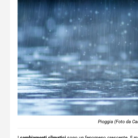
Pioggia (Foto da Ca
I
cambiamenti climatici
sono un fenomeno crescente. Il met