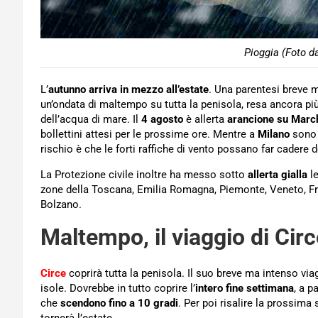
Pioggia (Foto d
L’
autunno arriva in mezzo all’estate
. Una parentesi breve m
un’ondata di maltempo su tutta la penisola, resa ancora pi
dell’acqua di mare. Il
4 agosto
è allerta
arancione su Marc
bollettini attesi per le prossime ore. Mentre a
Milano
sono s
rischio è che le forti raffiche di vento possano far cadere d
La Protezione civile inoltre ha messo sotto
allerta gialla
le
zone della Toscana, Emilia Romagna, Piemonte, Veneto, Fri
Bolzano.
Maltempo, il viaggio di Cir
Circe
coprirà tutta la penisola. Il suo breve ma intenso via
isole. Dovrebbe in tutto coprire l’
intero fine settimana
, a p
che
scendono fino a 10 gradi
. Per poi risalire la prossim