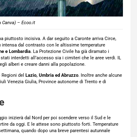
a Canva) – Ecoo.it
a piuttosto incisiva. A dar seguito a Caronte arriva Circe,
ù intensa dal contrasto con le altissime temperature
he e Lombardia
. La Protezione Civile ha già diramato i
tati interdetti all’accesso sia i cimiteri che le aree verdi. IL
egli alberi e creare danni alla popolazione.
 Regioni del
Lazio, Umbria ed Abruzzo
. Inoltre anche alcune
uli Venezia Giulia, Province autonome di Trento e di
ce
ggio inizierà dal Nord per poi scendere verso il Sud e le
artire da oggi. E le attese sono piuttosto forti. Temperature
a settimana, quando dopo una breve parentesi autunnale