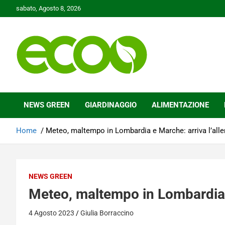
Skip
sabato, Agosto 8, 2026
to
content
Tutelare il nostro Pianeta è la nostra priorità
Ecoo.it
NEWS GREEN
GIARDINAGGIO
ALIMENTAZIONE
Home
Meteo, maltempo in Lombardia e Marche: arriva l’alle
NEWS GREEN
Meteo, maltempo in Lombardia e
4 Agosto 2023
Giulia Borraccino