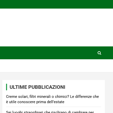
ULTIME PUBBLICAZIONI
Creme solari, filtri minerali o chimici? Le differenze che
è utile conoscere prima dell’estate
Sei luoghi straordinari che rischiano di cambiare per