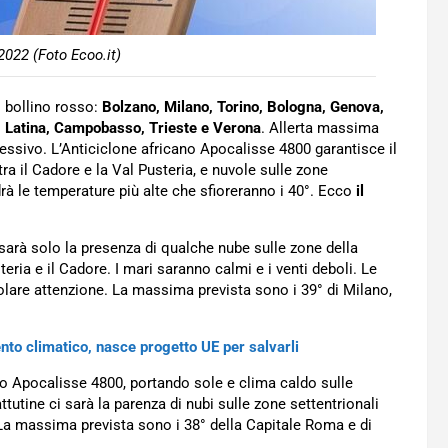
2022 (Foto Ecoo.it)
l bollino rosso:
Bolzano, Milano, Torino, Bologna, Genova,
a, Latina, Campobasso, Trieste e Verona
. Allerta massima
sivo. L’Anticiclone africano Apocalisse 4800 garantisce il
tra il Cadore e la Val Pusteria, e nuvole sulle zone
drà le temperature più alte che sfioreranno i 40°. Ecco
il
 sarà solo la presenza di qualche nube sulle zone della
eria e il Cadore. I mari saranno calmi e i venti deboli. Le
icolare attenzione. La massima prevista sono i 39° di Milano,
to climatico, nasce progetto UE per salvarli
ano Apocalisse 4800, portando sole e clima caldo sulle
tutine ci sarà la parenza di nubi sulle zone settentrionali
. La massima prevista sono i 38° della Capitale Roma e di