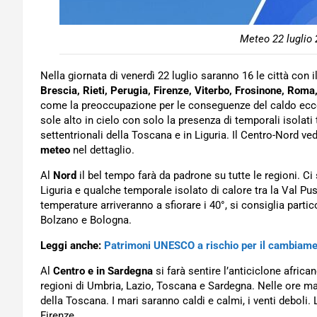
Meteo 22 luglio 
Nella giornata di venerdì 22 luglio saranno 16 le città con i
Brescia, Rieti, Perugia, Firenze, Viterbo, Frosinone, Rom
come la preoccupazione per le conseguenze del caldo ecces
sole alto in cielo con solo la presenza di temporali isolati 
settentrionali della Toscana e in Liguria. Il Centro-Nord ve
meteo
nel dettaglio.
Al
Nord
il bel tempo farà da padrone su tutte le regioni. Ci
Liguria e qualche temporale isolato di calore tra la Val Pust
temperature arriveranno a sfiorare i 40°, si consiglia part
Bolzano e Bologna.
Leggi anche:
Patrimoni UNESCO a rischio per il cambiamen
Al
Centro e in Sardegna
si farà sentire l’anticiclone afric
regioni di Umbria, Lazio, Toscana e Sardegna. Nelle ore mat
della Toscana. I mari saranno caldi e calmi, i venti deboli
Firenze.