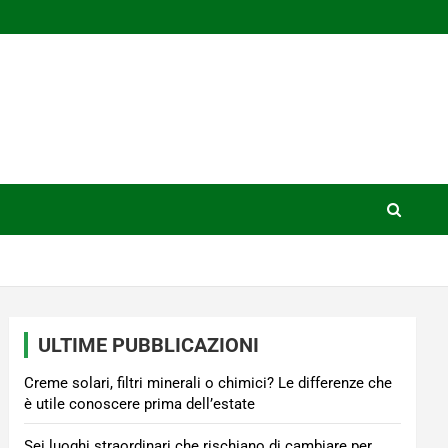
ULTIME PUBBLICAZIONI
Creme solari, filtri minerali o chimici? Le differenze che
è utile conoscere prima dell’estate
Sei luoghi straordinari che rischiano di cambiare per