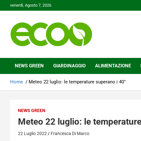
Skip
venerdì, Agosto 7, 2026
to
content
Tutelare il nostro Pianeta è la nostra priorità
Ecoo.it
NEWS GREEN
GIARDINAGGIO
ALIMENTAZIONE
Home
Meteo 22 luglio: le temperature superano i 40°
NEWS GREEN
Meteo 22 luglio: le temperatur
22 Luglio 2022
Francesca Di Marco