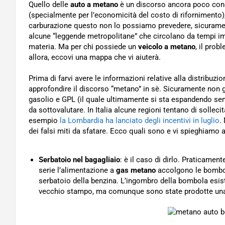
Quello delle
auto a metano
è un discorso ancora poco cono
(specialmente per l’economicità del costo di rifornimento), 
carburazione questo non lo possiamo prevedere, sicuramen
alcune “leggende metropolitane” che circolano da tempi i
materia. Ma per chi possiede un
veicolo a metano
, il prob
allora, eccovi una mappa che vi aiuterà.
Prima di farvi avere le informazioni relative alla distribuzi
approfondire il discorso “metano” in sè. Sicuramente non 
gasolio e GPL (il quale ultimamente si sta espandendo sem
da sottovalutare. In Italia alcune regioni tentano di sollecit
esempio
la Lombardia ha lanciato degli incentivi in luglio
.
dei falsi miti da sfatare. Ecco quali sono e vi spieghiamo 
Serbatoio nel bagagliaio
: è il caso di dirlo. Praticamen
serie l’alimentazione a
gas metano
accolgono le bombol
serbatoio della benzina. L’ingombro della bombola esis
vecchio stampo, ma comunque sono state prodotte una 