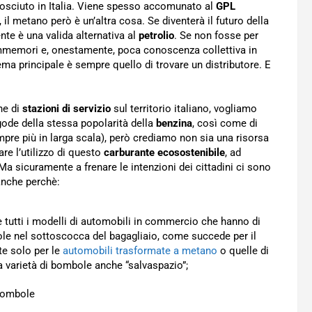
sciuto in Italia. Viene spesso accomunato al
GPL
il metano però è un’altra cosa. Se diventerà il futuro della
te è una valida alternativa al
petrolio
. Se non fosse per
mmemori e, onestamente, poca conoscenza collettiva in
lema principale è sempre quello di trovare un distributore. E
one di
stazioni di servizio
sul territorio italiano, vogliamo
gode della stessa popolarità della
benzina
, così come di
pre più in larga scala), però crediamo non sia una risorsa
are l’utilizzo di questo
carburante ecosostenibile
, ad
 Ma sicuramente a frenare le intenzioni dei cittadini ci sono
anche perchè:
te tutti i modelli di automobili in commercio che hanno di
e nel sottoscocca del bagagliaio, come succede per il
te solo per le
automobili trasformate a metano
o quelle di
varietà di bombole anche “salvaspazio”;