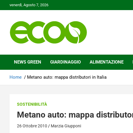
Skip
venerdì, Agosto 7, 2026
to
content
Tutelare il nostro Pianeta è la nostra priorità
Ecoo.it
NEWS GREEN
GIARDINAGGIO
ALIMENTAZIONE
Home
Metano auto: mappa distributori in Italia
SOSTENIBILITÀ
Metano auto: mappa distributori
26 Ottobre 2010
Marzia Giupponi