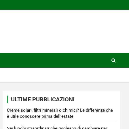
ULTIME PUBBLICAZIONI
Creme solari, filtri minerali o chimici? Le differenze che
è utile conoscere prima dell’estate
Sei luoghi straordinari che rischiano di cambiare per