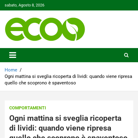
Skip
sabato, Agosto 8, 2026
to
content
Tutelare il nostro Pianeta è la nostra priorità
Ecoo.it
Home
Ogni mattina si sveglia ricoperta di lividi: quando viene ripresa
quello che scoprono è spaventoso
COMPORTAMENTI
Ogni mattina si sveglia ricoperta
di lividi: quando viene ripresa
quello che scoprono è spaventoso