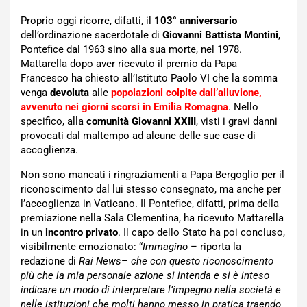
Proprio oggi ricorre, difatti, il
103° anniversario
dell’ordinazione sacerdotale di
Giovanni Battista Montini
,
Pontefice dal 1963 sino alla sua morte, nel 1978.
Mattarella dopo aver ricevuto il premio da Papa
Francesco ha chiesto all’Istituto Paolo VI che la somma
venga
devoluta
alle
popolazioni colpite dall’alluvione,
avvenuto nei giorni scorsi in Emilia Romagna
. Nello
specifico, alla
comunità
Giovanni XXIII
, visti i gravi danni
provocati dal maltempo ad alcune delle sue case di
accoglienza.
Non sono mancati i ringraziamenti a Papa Bergoglio per il
riconoscimento dal lui stesso consegnato, ma anche per
l’accoglienza in Vaticano. Il Pontefice, difatti, prima della
premiazione nella Sala Clementina, ha ricevuto Mattarella
in un
incontro privato
. Il capo dello Stato ha poi concluso,
visibilmente emozionato: “
Immagino
– riporta la
redazione di
Rai News
–
che con questo riconoscimento
più che la mia personale azione si intenda e si è inteso
indicare un modo di interpretare l’impegno nella società e
nelle istituzioni che molti hanno messo in pratica traendo