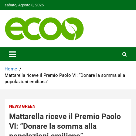
Skip
sabato, Agosto 8, 2026
to
content
Tutelare il nostro Pianeta è la nostra priorità
Ecoo.it
Home
Mattarella riceve il Premio Paolo VI: “Donare la somma alla
popolazioni emiliana”
NEWS GREEN
Mattarella riceve il Premio Paolo
VI: “Donare la somma alla
popolazioni emiliana”