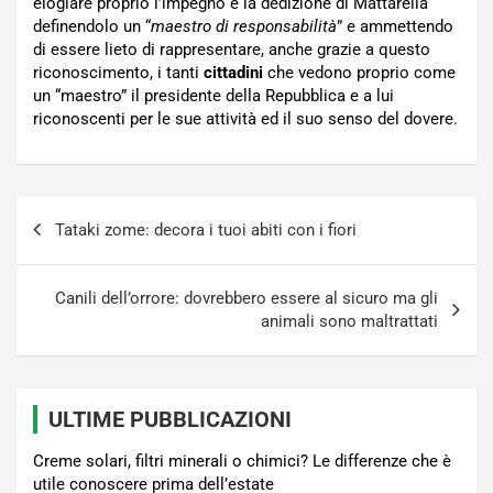
elogiare proprio l’impegno e la dedizione di Mattarella
definendolo un “
maestro di responsabilità
” e ammettendo
di essere lieto di rappresentare, anche grazie a questo
riconoscimento, i tanti
cittadini
che vedono proprio come
un “maestro” il presidente della Repubblica e a lui
riconoscenti per le sue attività ed il suo senso del dovere.
Navigazione
Tataki zome: decora i tuoi abiti con i fiori
articoli
Canili dell’orrore: dovrebbero essere al sicuro ma gli
animali sono maltrattati
ULTIME PUBBLICAZIONI
Creme solari, filtri minerali o chimici? Le differenze che è
utile conoscere prima dell’estate