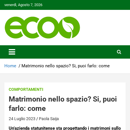
Skip
venerdì, Agosto 7, 2026
to
content
Tutelare il nostro Pianeta è la nostra priorità
Ecoo.it
Home
Matrimonio nello spazio? Si, puoi farlo: come
COMPORTAMENTI
Matrimonio nello spazio? Si, puoi
farlo: come
24 Luglio 2023
Paola Saija
Un’azienda statunitense sta progettando i matrimoni sullo