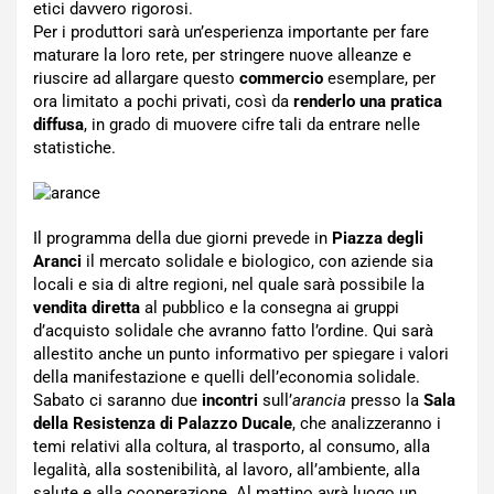
etici davvero rigorosi.
Per i produttori sarà un’esperienza importante per fare
maturare la loro rete, per stringere nuove alleanze e
riuscire ad allargare questo
commercio
esemplare, per
ora limitato a pochi privati, così da
renderlo una pratica
diffusa
, in grado di muovere cifre tali da entrare nelle
statistiche.
Il programma della due giorni prevede in
Piazza degli
Aranci
il mercato solidale e biologico, con aziende sia
locali e sia di altre regioni, nel quale sarà possibile la
vendita diretta
al pubblico e la consegna ai gruppi
d’acquisto solidale che avranno fatto l’ordine. Qui sarà
allestito anche un punto informativo per spiegare i valori
della manifestazione e quelli dell’economia solidale.
Sabato ci saranno due
incontri
sull’
arancia
presso la
Sala
della Resistenza di Palazzo Ducale
, che analizzeranno i
temi relativi alla coltura, al trasporto, al consumo, alla
legalità, alla sostenibilità, al lavoro, all’ambiente, alla
salute e alla cooperazione. Al mattino avrà luogo un