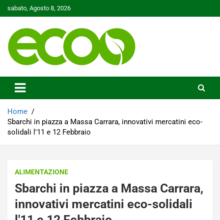
Skip
sabato, Agosto 8, 2026
to
content
Tutelare il nostro Pianeta è la nostra priorità
Ecoo.it
Home
Sbarchi in piazza a Massa Carrara, innovativi mercatini eco-
solidali l'11 e 12 Febbraio
ALIMENTAZIONE
Sbarchi in piazza a Massa Carrara,
innovativi mercatini eco-solidali
l'11 e 12 Febbraio