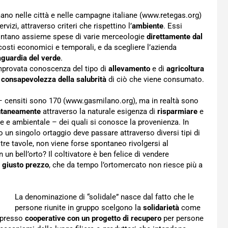
ano nelle città e nelle campagne italiane (www.retegas.org)
izi, attraverso criteri che rispettino l’
ambiente
. Essi
ffrontano assieme spese di varie merceologie
direttamente dal
costi economici e temporali, e da scegliere l’azienda
aguardia del verde
.
comprovata conoscenza del tipo di
allevamento
e di
agricoltura
a
consapevolezza della salubrità
di ciò che viene consumato.
 – censiti sono 170 (www.gasmilano.org), ma in realtà sono
ntaneamente
attraverso la naturale esigenza di
risparmiare
e
e e ambientale – dei quali si conosce la provenienza. In
 o un singolo ortaggio deve passare attraverso diversi tipi di
stre tavole, non viene forse spontaneo rivolgersi al
n bell’orto? Il coltivatore è ben felice di vendere
l
giusto prezzo
, che da tempo l’ortomercato non riesce più a
La denominazione di “solidale” nasce dal fatto che le
persone riunite in gruppo scelgono la
solidarietà
come
i presso
cooperative con un progetto di recupero
per persone