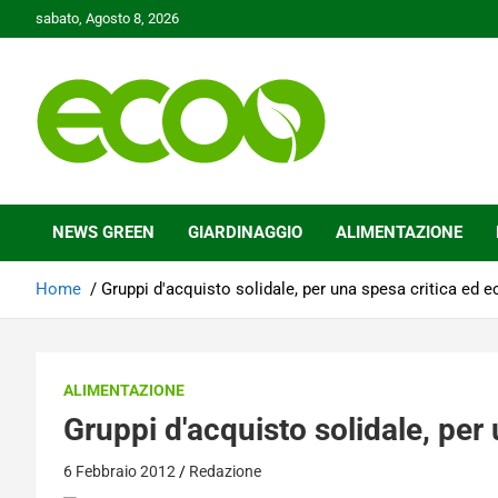
Skip
sabato, Agosto 8, 2026
to
content
Tutelare il nostro Pianeta è la nostra priorità
Ecoo.it
NEWS GREEN
GIARDINAGGIO
ALIMENTAZIONE
Home
Gruppi d'acquisto solidale, per una spesa critica ed
ALIMENTAZIONE
Gruppi d'acquisto solidale, per
6 Febbraio 2012
Redazione