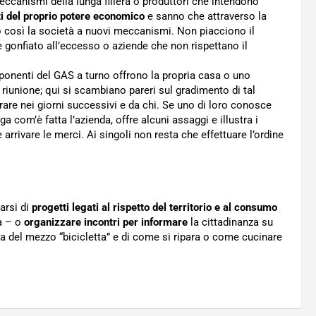
eccanismi della lunga filiera o produttori che intendono
i del proprio potere economico
e sanno che attraverso la
do così la società a nuovi meccanismi. Non piacciono il
o è gonfiato all’eccesso o aziende che non rispettano il
ponenti del GAS a turno offrono la propria casa o uno
riunione; qui si scambiano pareri sul gradimento di tal
are nei giorni successivi e da chi. Se uno di loro conosce
ga com’è fatta l’azienda, offre alcuni assaggi e illustra i
rrivare le merci. Ai singoli non resta che effettuare l’ordine
arsi di
progetti legati al rispetto del territorio e al consumo
a – o
organizzare incontri per informare
la cittadinanza su
a del mezzo “bicicletta” e di come si ripara o come cucinare