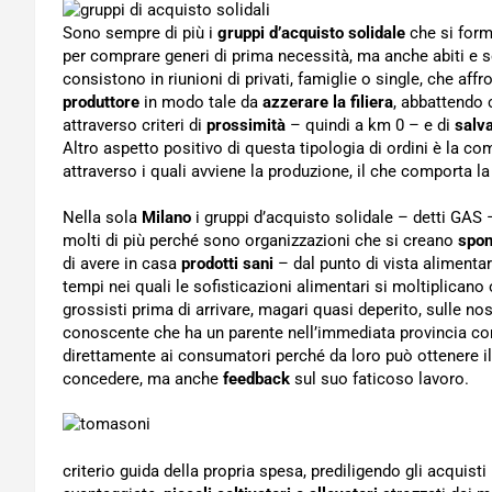
Sono sempre di più i
gruppi d’acquisto solidale
che si form
per comprare generi di prima necessità, ma anche abiti e serv
consistono in riunioni di privati, famiglie o single, che a
produttore
in modo tale da
azzerare la filiera
, abbattendo 
attraverso criteri di
prossimità
– quindi a km 0 – e di
salv
Altro aspetto positivo di questa tipologia di ordini è la 
attraverso i quali avviene la produzione, il che comporta l
Nella sola
Milano
i gruppi d’acquisto solidale – detti GAS
molti di più perché sono organizzazioni che si creano
spo
di avere in casa
prodotti sani
– dal punto di vista alimentar
tempi nei quali le sofisticazioni alimentari si moltiplicano
grossisti prima di arrivare, magari quasi deperito, sulle no
conoscente che ha un parente nell’immediata provincia con u
direttamente ai consumatori perché da loro può ottenere i
concedere, ma anche
feedback
sul suo faticoso lavoro.
criterio guida della propria spesa, prediligendo gli acquist