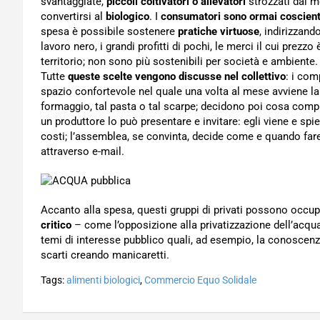
svantaggiate,
piccoli coltivatori o allevatori
strozzati dai m
convertirsi al
biologico
. I
consumatori sono ormai coscient
spesa è possibile sostenere
pratiche virtuose
, indirizzan
lavoro nero, i grandi profitti di pochi, le merci il cui prezz
territorio; non sono più sostenibili per società e ambiente.
Tutte
queste scelte vengono discusse nel collettivo
: i com
spazio confortevole nel quale una volta al mese avviene la 
formaggio, tal pasta o tal scarpe; decidono poi cosa compr
un produttore lo può presentare e invitare: egli viene e spie
costi; l’assemblea, se convinta, decide come e quando fare a
attraverso e-mail.
Accanto alla spesa, questi gruppi di privati possono occup
critico
– come l’opposizione alla privatizzazione dell’acqu
temi di interesse pubblico quali, ad esempio, la conoscenz
scarti creando manicaretti.
Tags:
alimenti biologici
,
Commercio Equo Solidale