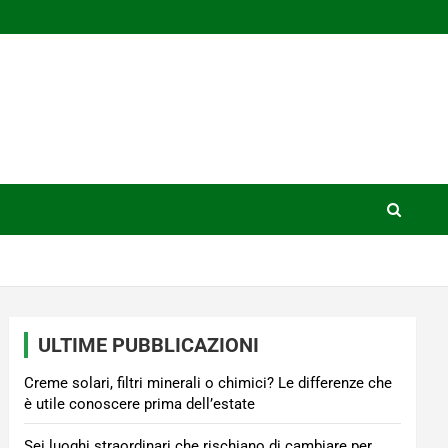
ULTIME PUBBLICAZIONI
Creme solari, filtri minerali o chimici? Le differenze che
è utile conoscere prima dell’estate
Sei luoghi straordinari che rischiano di cambiare per