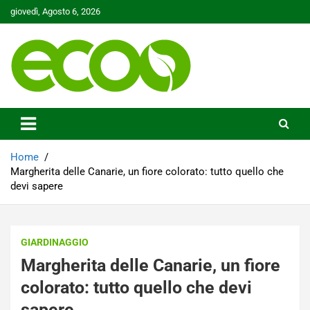
Skip
giovedì, Agosto 6, 2026
to
content
Tutelare il nostro Pianeta è la nostra priorità
Ecoo.it
Home
Margherita delle Canarie, un fiore colorato: tutto quello che
devi sapere
GIARDINAGGIO
Margherita delle Canarie, un fiore
colorato: tutto quello che devi
sapere