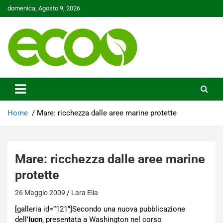
Skip
domenica, Agosto 9, 2026
to
content
Tutelare il nostro Pianeta è la nostra priorità
Ecoo.it
Home
Mare: ricchezza dalle aree marine protette
Mare: ricchezza dalle aree marine
protette
26 Maggio 2009
Lara Elia
[galleria id=”121″]Secondo una nuova pubblicazione
dell’
Iucn
, presentata a Washington nel corso