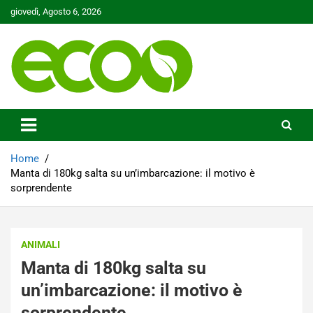
Skip
giovedì, Agosto 6, 2026
to
content
Tutelare il nostro Pianeta è la nostra priorità
Ecoo.it
Home
Manta di 180kg salta su un’imbarcazione: il motivo è
sorprendente
ANIMALI
Manta di 180kg salta su
un’imbarcazione: il motivo è
sorprendente