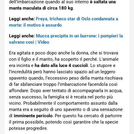
dell’imbarcazione quando al suo interno
è saltata una
manta maculata di circa 180 kg
.
Leggi anche:
Freya, tricheco star di Oslo condannata a
morte: il motivo è assurdo
Leggi anche:
Mucca precipita in un burrone: i pompieri la
salvano così | Video
Era agitata e poco dopo anche la donna, che si trovava
con il figlio e il marito, ha scoperto il perché. L’animale
era incinta e
ha dato alla luce 4 cuccioli
. Lo stupore e
l’incredulità però hanno lasciato spazio ad un leggero
spavento quando, l’eccessivo peso della manta rischiava
di far sbilanciare troppo l’imbarcazione facendola così
affondare. Dopo aver tentato di accompagnarla in acqua,
senza successo, la famiglia si è recata nel porto più
vicino. Probabilmente il comportamento assunto dalla
manta era a seguito di uno spavento o di una sensazione
di
imminente pericolo
. Per questo ha cercato di partorire
il prima possibile, potendo così garantire che la specie
potesse progredire.