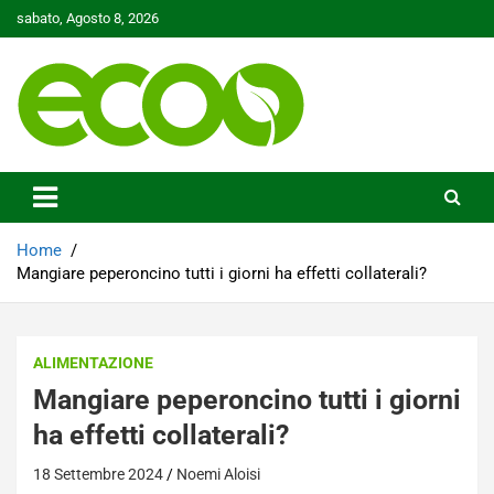
Skip
sabato, Agosto 8, 2026
to
content
Tutelare il nostro Pianeta è la nostra priorità
Ecoo.it
Home
Mangiare peperoncino tutti i giorni ha effetti collaterali?
ALIMENTAZIONE
Mangiare peperoncino tutti i giorni
ha effetti collaterali?
18 Settembre 2024
Noemi Aloisi