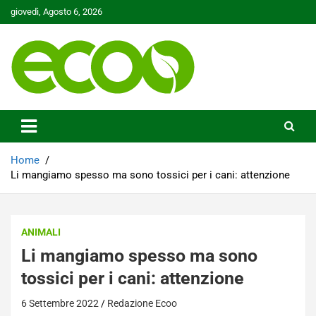
Skip
giovedì, Agosto 6, 2026
to
content
Tutelare il nostro Pianeta è la nostra priorità
Ecoo.it
Home
Li mangiamo spesso ma sono tossici per i cani: attenzione
ANIMALI
Li mangiamo spesso ma sono
tossici per i cani: attenzione
6 Settembre 2022
Redazione Ecoo