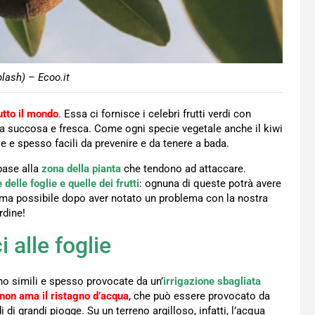
lash) – Ecoo.it
tutto il mondo
. Essa ci fornisce i celebri frutti verdi con
za succosa e fresca. Come ogni specie vegetale anche il kiwi
rse e spesso facili da prevenire e da tenere a bada.
base alla
zona della pianta
che tendono ad attaccare.
 delle foglie e quelle dei frutti
: ognuna di queste potrà avere
prima possibile dopo aver notato un problema con la nostra
rdine!
i alle foglie
ono simili e spesso provocate da un’
irrigazione sbagliata
i non ama il ristagno d’acqua
, che può essere provocato da
 di grandi piogge. Su un terreno argilloso, infatti, l’acqua