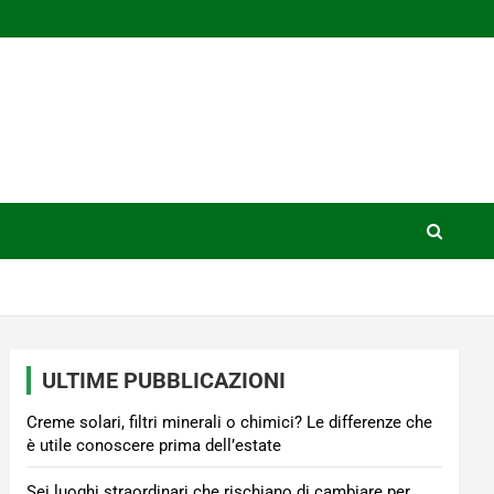
ULTIME PUBBLICAZIONI
Creme solari, filtri minerali o chimici? Le differenze che
è utile conoscere prima dell’estate
Sei luoghi straordinari che rischiano di cambiare per