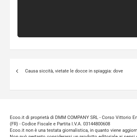
Navigazione
Causa siccità, vietate le docce in spiaggia: dove
articoli
Ecoo.it di proprietà di DMM COMPANY SRL - Corso Vittorio Ema
(FR) - Codice Fiscale e Partita I.V.A. 03144800608
Ecoo.it non è una testata giornalistica, in quanto viene aggior
Non può pertanto considerarsi un prodotto editoriale ai sensi 