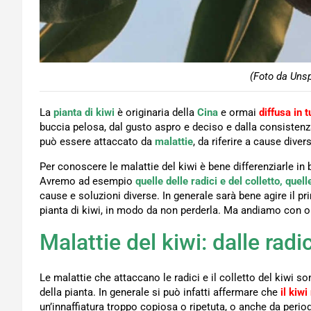
(Foto da Unsp
La
pianta di kiw
i
è originaria della
Cina
e ormai
diffusa in 
buccia pelosa, dal gusto aspro e deciso e dalla consisten
può essere attaccato da
malattie
, da riferire a cause dive
Per conoscere le malattie del kiwi è bene differenziarle in 
Avremo ad esempio
quelle delle radici e del colletto, quelle
cause e soluzioni diverse. In generale sarà bene agire il 
pianta di kiwi, in modo da non perderla. Ma andiamo con o
Malattie del kiwi: dalle radic
Le malattie che attaccano le radici e il colletto del kiwi s
della pianta. In generale si può infatti affermare che
il kiw
un’innaffiatura troppo copiosa o ripetuta, o anche da periodi