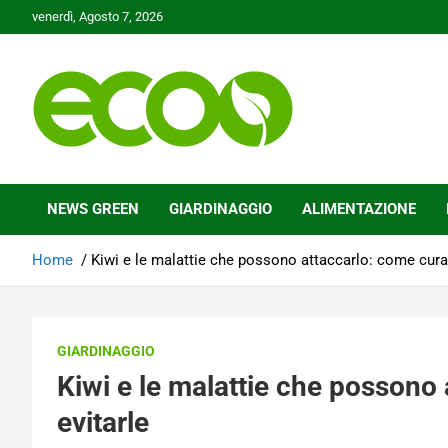
Skip
venerdì, Agosto 7, 2026
to
content
Tutelare il nostro Pianeta è la nostra priorità
Ecoo.it
NEWS GREEN
GIARDINAGGIO
ALIMENTAZIONE
Home
Kiwi e le malattie che possono attaccarlo: come curar
GIARDINAGGIO
Kiwi e le malattie che possono 
evitarle