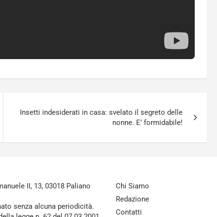
Insetti indesiderati in casa: svelato il segreto delle
nonne. E’ formidabile!
nuele II, 13, 03018 Paliano
Chi Siamo
Redazione
nato senza alcuna periodicità.
Contatti
della legge n. 62 del 07.03.2001