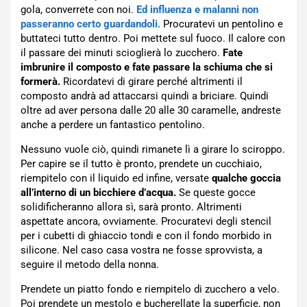
gola, converrete con noi.
Ed influenza e malanni non
passeranno certo guardandoli.
Procuratevi un pentolino e
buttateci tutto dentro. Poi mettete sul fuoco. Il calore con
il passare dei minuti scioglierà lo zucchero.
Fate
imbrunire il composto e fate passare la schiuma che si
formerà.
Ricordatevi di girare perché altrimenti il
composto andrà ad attaccarsi quindi a briciare. Quindi
oltre ad aver persona dalle 20 alle 30 caramelle, andreste
anche a perdere un fantastico pentolino.
Nessuno vuole ciò, quindi rimanete lì a girare lo sciroppo.
Per capire se il tutto è pronto, prendete un cucchiaio,
riempitelo con il liquido ed infine, versate
qualche goccia
all’interno di un bicchiere d’acqua.
Se queste gocce
solidificheranno allora sì, sarà pronto. Altrimenti
aspettate ancora, ovviamente. Procuratevi degli stencil
per i cubetti di ghiaccio tondi e con il fondo morbido in
silicone. Nel caso casa vostra ne fosse sprovvista, a
seguire il metodo della nonna.
Prendete un piatto fondo e riempitelo di zucchero a velo.
Poi prendete un mestolo e bucherellate la superficie, non