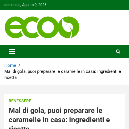
Skip
domenica, Agosto 9, 2026
to
content
Tutelare il nostro Pianeta è la nostra priorità
Ecoo.it
Home
Mal di gola, puoi preparare le caramelle in casa: ingredienti e
ricetta
BENESSERE
Mal di gola, puoi preparare le
caramelle in casa: ingredienti e
ricetta