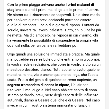
Con le prime piogge arrivano anche
i primi malanni di
stagione
e quindi i primi mal di gola e le prime influenze.
Ne siamo tutti tristemente consapevoli. Un ottimo modo
per risolvere questi brevi acciacchi potrebbe essere
quello di prendersi uno o due giorni di riposo. Lontani da
scuole, università, lavoro, palestre. Tutto, chi più ne ha più
ne metta. Ma diciamocelo, nell’epoca in cui viviamo, chi
ha veramente la possibilità di sospendere la propria vita
così dal nulla, per un banale raffreddore poi.
Urge quindi una soluzione immediata e pratica. Ma quale
mai potrebbe essere? Ed è qui che entriamo in gioco noi,
la vostra fedele redazione, che corre in vostro aiuto su un
maestoso destriero bianco. Tutti abbiamo avuto qualche
maestra, nonna, zia o anche qualche collega, che l’abbia
usata. Frutto del genio di qualche estremo sapiente,
un
segreto tramandato di nonna in nipote
, L’elisir per
risolvere il mal di gola. Nel caso abbiate capito di cosa
stiamo parlando, bravi, siete degli esperti delle influenze
autunnali, diamo a Cesare quel che è di Cesare. Nel caso
invece in cui il vostro sistema immunitario funzioni