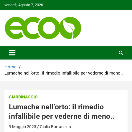
Skip
venerdì, Agosto 7, 2026
to
content
Tutelare il nostro Pianeta è la nostra priorità
Ecoo.it
Home
Lumache nell’orto: il rimedio infallibile per vederne di meno..
GIARDINAGGIO
Lumache nell’orto: il rimedio
infallibile per vederne di meno..
9 Maggio 2023
Giulia Borraccino