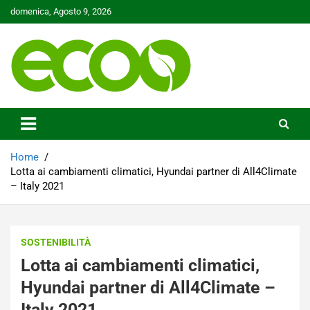
Skip
domenica, Agosto 9, 2026
to
content
Tutelare il nostro Pianeta è la nostra priorità
Ecoo.it
Home
Lotta ai cambiamenti climatici, Hyundai partner di All4Climate
– Italy 2021
SOSTENIBILITÀ
Lotta ai cambiamenti climatici,
Hyundai partner di All4Climate –
Italy 2021